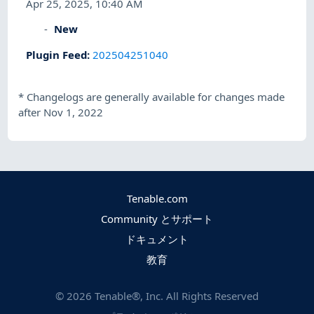
Apr 25, 2025, 10:40 AM
New
Plugin Feed
:
202504251040
*
Changelogs are generally available for changes made
after Nov 1, 2022
Tenable.com
Community とサポート
ドキュメント
教育
©
2026
Tenable®, Inc. All Rights Reserved