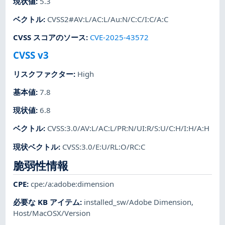
現状値
:
5.3
ベクトル
:
CVSS2#AV:L/AC:L/Au:N/C:C/I:C/A:C
CVSS スコアのソース
:
CVE-2025-43572
CVSS v3
リスクファクター
:
High
基本値
:
7.8
現状値
:
6.8
ベクトル
:
CVSS:3.0/AV:L/AC:L/PR:N/UI:R/S:U/C:H/I:H/A:H
現状ベクトル
:
CVSS:3.0/E:U/RL:O/RC:C
脆弱性情報
CPE
:
cpe:/a:adobe:dimension
必要な KB アイテム
:
installed_sw/Adobe Dimension
,
Host/MacOSX/Version