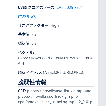
CVSS スコアのソース
:
CVE-2025-2761
CVSS v3
リスクファクター
:
High
基本値
:
7.8
現状値
:
6.8
ベクトル
:
CVSS:3.0/AV:L/AC:L/PR:N/UI:R/S:U/C:H/I:H/
A:H
現状ベクトル
:
CVSS:3.0/E:U/RL:O/RC:C
脆弱性情報
CPE
:
p-cpe:/a:novell:suse_linux:gimp-lang
,
p-cpe:/a:novell:suse_linux:gimp
,
p-
cpe:/a:novell:suse_linux:libgimpui-2_0-0
,
p-