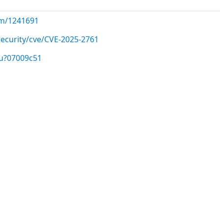
com/1241691
ecurity/cve/CVE-2025-2761
/u?07009c51