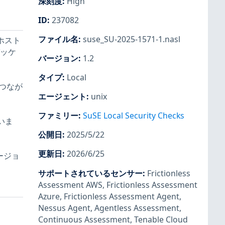
深刻度
:
High
ID
:
237082
ファイル名
:
suse_SU-2025-1571-1.nasl
5 ホスト
パッケ
バージョン
:
1.2
タイプ
:
Local
につなが
エージェント
:
unix
ファミリー
:
SuSE Local Security Checks
いま
公開日
:
2025/5/22
更新日
:
2026/6/25
ージョ
サポートされているセンサー
:
Frictionless
Assessment AWS
,
Frictionless Assessment
Azure
,
Frictionless Assessment Agent
,
Nessus Agent
,
Agentless Assessment
,
Continuous Assessment
,
Tenable Cloud