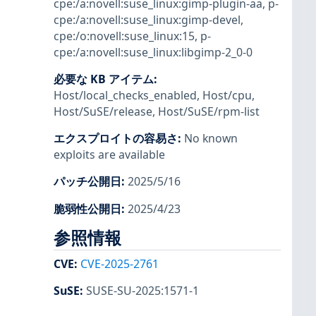
cpe:/a:novell:suse_linux:gimp-plugin-aa
,
p-
cpe:/a:novell:suse_linux:gimp-devel
,
cpe:/o:novell:suse_linux:15
,
p-
cpe:/a:novell:suse_linux:libgimp-2_0-0
必要な KB アイテム
:
Host/local_checks_enabled
,
Host/cpu
,
Host/SuSE/release
,
Host/SuSE/rpm-list
エクスプロイトの容易さ
:
No known
exploits are available
パッチ公開日
:
2025/5/16
脆弱性公開日
:
2025/4/23
参照情報
CVE
:
CVE-2025-2761
SuSE
:
SUSE-SU-2025:1571-1