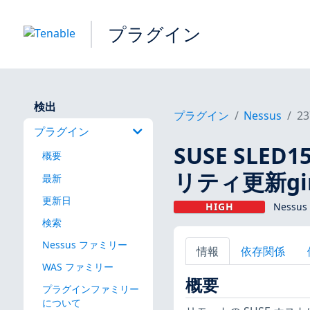
プラグイン
検出
プラグイン
Nessus
23
プラグイン
SUSE SLED1
概要
リティ更新gimp
最新
更新日
HIGH
Nessus
検索
Nessus ファミリー
情報
依存関係
WAS ファミリー
概要
プラグインファミリー
について