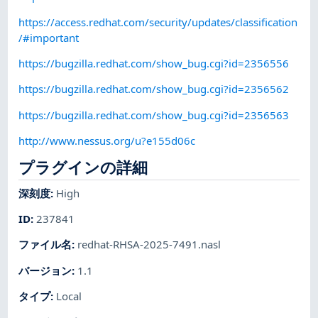
https://access.redhat.com/security/updates/classification
/#important
https://bugzilla.redhat.com/show_bug.cgi?id=2356556
https://bugzilla.redhat.com/show_bug.cgi?id=2356562
https://bugzilla.redhat.com/show_bug.cgi?id=2356563
http://www.nessus.org/u?e155d06c
プラグインの詳細
深刻度
:
High
ID
:
237841
ファイル名
:
redhat-RHSA-2025-7491.nasl
バージョン
:
1.1
タイプ
:
Local