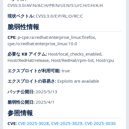
CVSS:3.0/AV:N/AC:H/PR:N/UI:N/S:U/C:H/I:H/A:H
現状ベクトル
:
CVSS:3.0/E:P/RL:O/RC:C
脆弱性情報
CPE
:
p-cpe:/a:redhat:enterprise_linux:firefox
,
cpe:/o:redhat:enterprise_linux:10.0
必要な KB アイテム
:
Host/local_checks_enabled
,
Host/RedHat/release
,
Host/RedHat/rpm-list
,
Host/cpu
エクスプロイトが利用可能
:
true
エクスプロイトの容易さ
:
Exploits are available
パッチ公開日
:
2025/5/13
脆弱性公開日
:
2025/4/1
参照情報
CVE
:
CVE-2025-3028
,
CVE-2025-3029
,
CVE-2025-3030