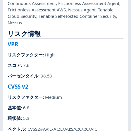
Continuous Assessment
,
Frictionless Assessment Agent
,
Frictionless Assessment AWS
,
Nessus Agent
,
Tenable
Cloud Security
,
Tenable Self-Hosted Container Security
,
Nessus
リスク情報
VPR
リスクファクター
:
High
スコア
:
7.6
パーセンタイル
:
98.59
CVSS v2
リスクファクター
:
Medium
基本値
:
6.8
現状値
:
5.3
ベクトル
:
CVSS2#AV:L/AC:L/Au:S/C:C/I:C/A:C