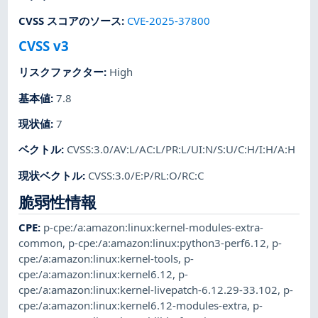
CVSS スコアのソース
:
CVE-2025-37800
CVSS v3
リスクファクター
:
High
基本値
:
7.8
現状値
:
7
ベクトル
:
CVSS:3.0/AV:L/AC:L/PR:L/UI:N/S:U/C:H/I:H/A:H
現状ベクトル
:
CVSS:3.0/E:P/RL:O/RC:C
脆弱性情報
CPE
:
p-cpe:/a:amazon:linux:kernel-modules-extra-
common
,
p-cpe:/a:amazon:linux:python3-perf6.12
,
p-
cpe:/a:amazon:linux:kernel-tools
,
p-
cpe:/a:amazon:linux:kernel6.12
,
p-
cpe:/a:amazon:linux:kernel-livepatch-6.12.29-33.102
,
p-
cpe:/a:amazon:linux:kernel6.12-modules-extra
,
p-