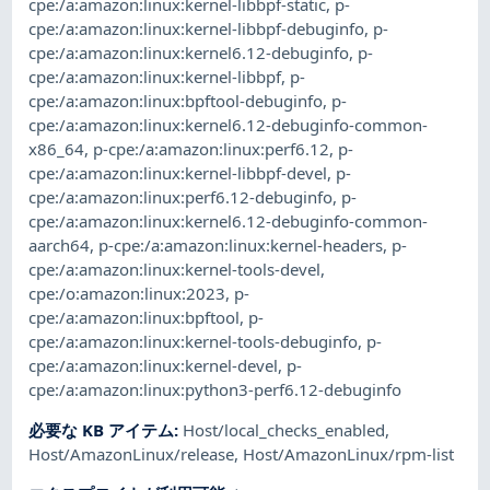
cpe:/a:amazon:linux:kernel-libbpf-static
,
p-
cpe:/a:amazon:linux:kernel-libbpf-debuginfo
,
p-
cpe:/a:amazon:linux:kernel6.12-debuginfo
,
p-
cpe:/a:amazon:linux:kernel-libbpf
,
p-
cpe:/a:amazon:linux:bpftool-debuginfo
,
p-
cpe:/a:amazon:linux:kernel6.12-debuginfo-common-
x86_64
,
p-cpe:/a:amazon:linux:perf6.12
,
p-
cpe:/a:amazon:linux:kernel-libbpf-devel
,
p-
cpe:/a:amazon:linux:perf6.12-debuginfo
,
p-
cpe:/a:amazon:linux:kernel6.12-debuginfo-common-
aarch64
,
p-cpe:/a:amazon:linux:kernel-headers
,
p-
cpe:/a:amazon:linux:kernel-tools-devel
,
cpe:/o:amazon:linux:2023
,
p-
cpe:/a:amazon:linux:bpftool
,
p-
cpe:/a:amazon:linux:kernel-tools-debuginfo
,
p-
cpe:/a:amazon:linux:kernel-devel
,
p-
cpe:/a:amazon:linux:python3-perf6.12-debuginfo
必要な KB アイテム
:
Host/local_checks_enabled
,
Host/AmazonLinux/release
,
Host/AmazonLinux/rpm-list