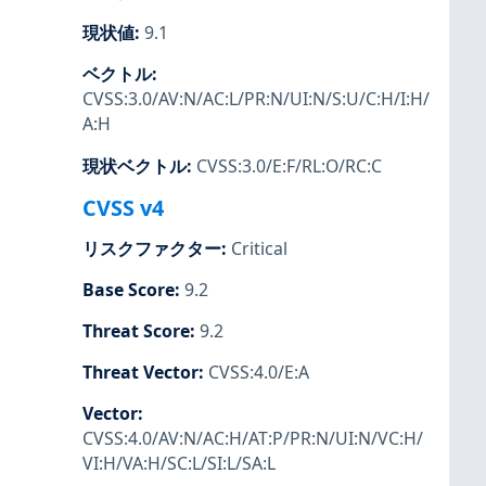
現状値
:
9.1
ベクトル
:
CVSS:3.0/AV:N/AC:L/PR:N/UI:N/S:U/C:H/I:H/
A:H
現状ベクトル
:
CVSS:3.0/E:F/RL:O/RC:C
CVSS v4
リスクファクター
:
Critical
Base Score
:
9.2
Threat Score
:
9.2
Threat Vector
:
CVSS:4.0/E:A
Vector
:
CVSS:4.0/AV:N/AC:H/AT:P/PR:N/UI:N/VC:H/
VI:H/VA:H/SC:L/SI:L/SA:L