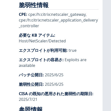
脆弱性情報
CPE
:
cpe:/h:citrix:netscaler_gateway
,
cpe:/h:citrix:netscaler_application_delivery
_controller
必要な KB アイテム
:
Host/NetScaler/Detected
エクスプロイトが利用可能
:
true
エクスプロイトの容易さ
:
Exploits are
available
パッチ公開日
:
2025/6/25
脆弱性公開日
:
2025/6/25
CISA の既知の悪用された脆弱性の期限日
:
2025/7/21
参照情報