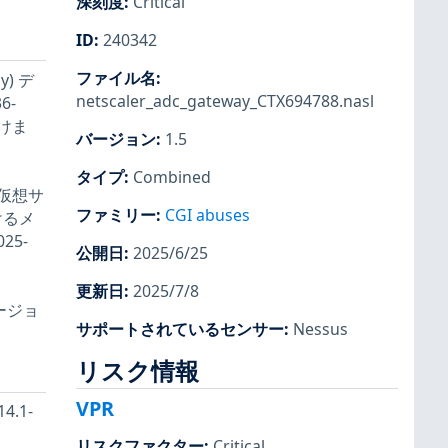
深刻度
:
Critical
ID
:
240342
ファイル名
:
y) デ
netscaler_adc_gateway_CTX694788.nasl
6-
受けま
バージョン
:
1.5
タイプ
:
Combined
 仮想サ
ファミリー
:
CGI abuses
おけるメ
5-
公開日
:
2025/6/25
更新日
:
2025/7/8
ージョ
サポートされているセンサー
:
Nessus
リスク情報
VPR
4.1-
リスクファクター
:
Critical