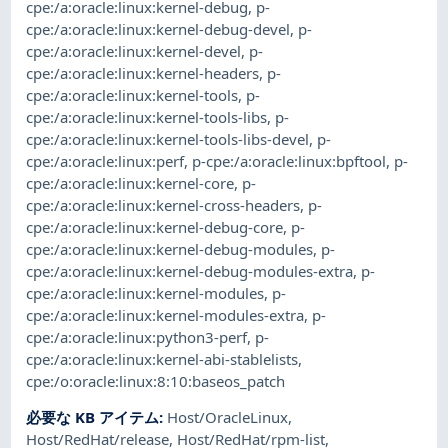
cpe:/a:oracle:linux:kernel-debug
,
p-
cpe:/a:oracle:linux:kernel-debug-devel
,
p-
cpe:/a:oracle:linux:kernel-devel
,
p-
cpe:/a:oracle:linux:kernel-headers
,
p-
cpe:/a:oracle:linux:kernel-tools
,
p-
cpe:/a:oracle:linux:kernel-tools-libs
,
p-
cpe:/a:oracle:linux:kernel-tools-libs-devel
,
p-
cpe:/a:oracle:linux:perf
,
p-cpe:/a:oracle:linux:bpftool
,
p-
cpe:/a:oracle:linux:kernel-core
,
p-
cpe:/a:oracle:linux:kernel-cross-headers
,
p-
cpe:/a:oracle:linux:kernel-debug-core
,
p-
cpe:/a:oracle:linux:kernel-debug-modules
,
p-
cpe:/a:oracle:linux:kernel-debug-modules-extra
,
p-
cpe:/a:oracle:linux:kernel-modules
,
p-
cpe:/a:oracle:linux:kernel-modules-extra
,
p-
cpe:/a:oracle:linux:python3-perf
,
p-
cpe:/a:oracle:linux:kernel-abi-stablelists
,
cpe:/o:oracle:linux:8:10:baseos_patch
必要な KB アイテム
:
Host/OracleLinux
,
Host/RedHat/release
,
Host/RedHat/rpm-list
,