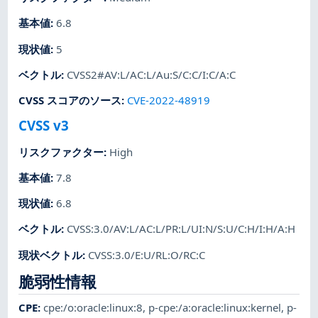
基本値
:
6.8
現状値
:
5
ベクトル
:
CVSS2#AV:L/AC:L/Au:S/C:C/I:C/A:C
CVSS スコアのソース
:
CVE-2022-48919
CVSS v3
リスクファクター
:
High
基本値
:
7.8
現状値
:
6.8
ベクトル
:
CVSS:3.0/AV:L/AC:L/PR:L/UI:N/S:U/C:H/I:H/A:H
現状ベクトル
:
CVSS:3.0/E:U/RL:O/RC:C
脆弱性情報
CPE
:
cpe:/o:oracle:linux:8
,
p-cpe:/a:oracle:linux:kernel
,
p-