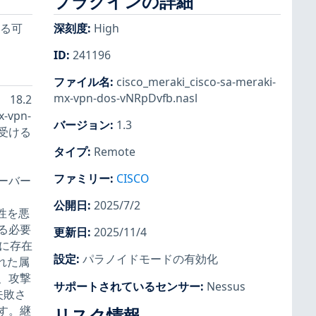
プラグインの詳細
いる可
深刻度
:
High
ID
:
241196
ファイル名
:
cisco_meraki_cisco-sa-meraki-
mx-vpn-dos-vNRpDvfb.nasl
 18.2
-vpn-
バージョン
:
1.3
を受ける
タイプ
:
Remote
ファミリー
:
CISCO
 サーバー
公開日
:
2025/7/2
性を悪
る必要
更新日
:
2025/11/4
めに存在
設定
:
パラノイドモードの有効化
れた属
、攻撃
サポートされているセンサー
:
Nessus
失敗さ
す。継
リスク情報