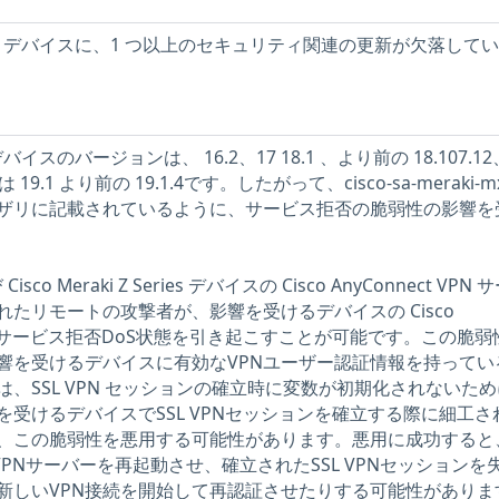
eraki デバイスに、1 つ以上のセキュリティ関連の更新が欠落して
 デバイスのバージョンは、 16.2、17 18.1 、より前の 18.107.12、
 19.1 より前の 19.1.4です。したがって、cisco-sa-meraki-mx
 アドバイザリに記載されているように、サービス拒否の脆弱性の影響
び Cisco Meraki Z Series デバイスの Cisco AnyConnect VPN
たリモートの攻撃者が、影響を受けるデバイスの Cisco
ービスでサービス拒否DoS状態を引き起こすことが可能です。この脆弱
響を受けるデバイスに有効なVPNユーザー認証情報を持ってい
、SSL VPN セッションの確立時に変数が初期化されないた
受けるデバイスでSSL VPNセッションを確立する際に細工さ
、この脆弱性を悪用する可能性があります。悪用に成功すると
nect VPNサーバーを再起動させ、確立されたSSL VPNセッションを
新しいVPN接続を開始して再認証させたりする可能性がありま