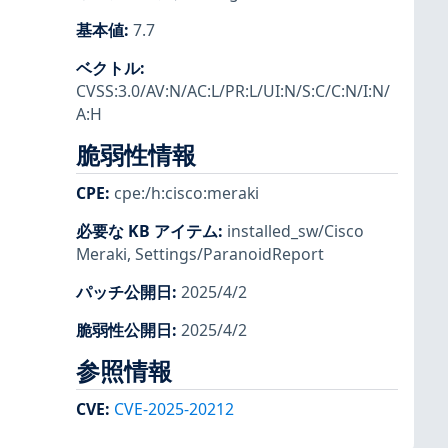
基本値
:
7.7
ベクトル
:
CVSS:3.0/AV:N/AC:L/PR:L/UI:N/S:C/C:N/I:N/
A:H
脆弱性情報
CPE
:
cpe:/h:cisco:meraki
必要な KB アイテム
:
installed_sw/Cisco
Meraki
,
Settings/ParanoidReport
パッチ公開日
:
2025/4/2
脆弱性公開日
:
2025/4/2
参照情報
CVE
:
CVE-2025-20212