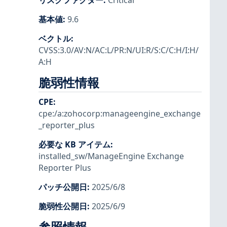
リスクファクター
:
Critical
基本値
:
9.6
ベクトル
:
CVSS:3.0/AV:N/AC:L/PR:N/UI:R/S:C/C:H/I:H/
A:H
脆弱性情報
CPE
:
cpe:/a:zohocorp:manageengine_exchange
_reporter_plus
必要な KB アイテム
:
installed_sw/ManageEngine Exchange
Reporter Plus
パッチ公開日
:
2025/6/8
脆弱性公開日
:
2025/6/9