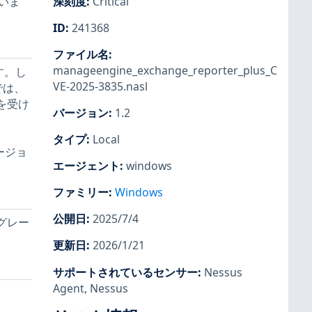
いま
深刻度
:
Critical
ID
:
241368
ファイル名
:
manageengine_exchange_reporter_plus_C
です。し
VE-2025-3835.nasl
前では、
響を受け
バージョン
:
1.2
タイプ
:
Local
ージョ
エージェント
:
windows
ファミリー
:
Windows
公開日
:
2025/7/4
プグレー
更新日
:
2026/1/21
サポートされているセンサー
:
Nessus
Agent
,
Nessus