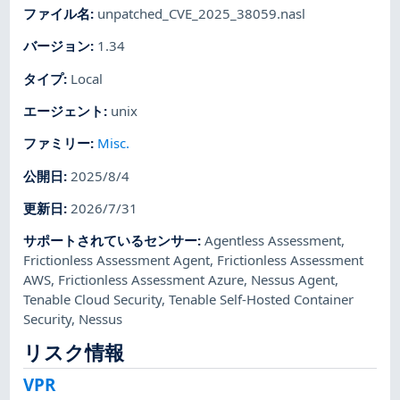
ファイル名
:
unpatched_CVE_2025_38059.nasl
バージョン
:
1.34
タイプ
:
Local
エージェント
:
unix
ファミリー
:
Misc.
公開日
:
2025/8/4
更新日
:
2026/7/31
サポートされているセンサー
:
Agentless Assessment
,
Frictionless Assessment Agent
,
Frictionless Assessment
AWS
,
Frictionless Assessment Azure
,
Nessus Agent
,
Tenable Cloud Security
,
Tenable Self-Hosted Container
Security
,
Nessus
リスク情報
VPR