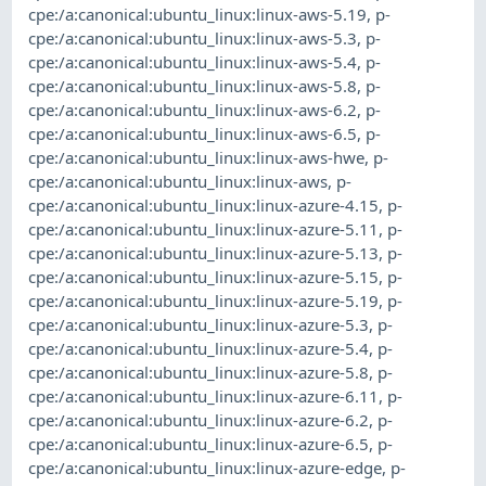
cpe:/a:canonical:ubuntu_linux:linux-aws-5.19
,
p-
cpe:/a:canonical:ubuntu_linux:linux-aws-5.3
,
p-
cpe:/a:canonical:ubuntu_linux:linux-aws-5.4
,
p-
cpe:/a:canonical:ubuntu_linux:linux-aws-5.8
,
p-
cpe:/a:canonical:ubuntu_linux:linux-aws-6.2
,
p-
cpe:/a:canonical:ubuntu_linux:linux-aws-6.5
,
p-
cpe:/a:canonical:ubuntu_linux:linux-aws-hwe
,
p-
cpe:/a:canonical:ubuntu_linux:linux-aws
,
p-
cpe:/a:canonical:ubuntu_linux:linux-azure-4.15
,
p-
cpe:/a:canonical:ubuntu_linux:linux-azure-5.11
,
p-
cpe:/a:canonical:ubuntu_linux:linux-azure-5.13
,
p-
cpe:/a:canonical:ubuntu_linux:linux-azure-5.15
,
p-
cpe:/a:canonical:ubuntu_linux:linux-azure-5.19
,
p-
cpe:/a:canonical:ubuntu_linux:linux-azure-5.3
,
p-
cpe:/a:canonical:ubuntu_linux:linux-azure-5.4
,
p-
cpe:/a:canonical:ubuntu_linux:linux-azure-5.8
,
p-
cpe:/a:canonical:ubuntu_linux:linux-azure-6.11
,
p-
cpe:/a:canonical:ubuntu_linux:linux-azure-6.2
,
p-
cpe:/a:canonical:ubuntu_linux:linux-azure-6.5
,
p-
cpe:/a:canonical:ubuntu_linux:linux-azure-edge
,
p-