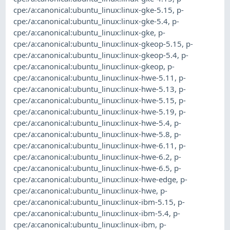
cpe:/a:canonical:ubuntu_linux:linux-gke-5.15
,
p-
cpe:/a:canonical:ubuntu_linux:linux-gke-5.4
,
p-
cpe:/a:canonical:ubuntu_linux:linux-gke
,
p-
cpe:/a:canonical:ubuntu_linux:linux-gkeop-5.15
,
p-
cpe:/a:canonical:ubuntu_linux:linux-gkeop-5.4
,
p-
cpe:/a:canonical:ubuntu_linux:linux-gkeop
,
p-
cpe:/a:canonical:ubuntu_linux:linux-hwe-5.11
,
p-
cpe:/a:canonical:ubuntu_linux:linux-hwe-5.13
,
p-
cpe:/a:canonical:ubuntu_linux:linux-hwe-5.15
,
p-
cpe:/a:canonical:ubuntu_linux:linux-hwe-5.19
,
p-
cpe:/a:canonical:ubuntu_linux:linux-hwe-5.4
,
p-
cpe:/a:canonical:ubuntu_linux:linux-hwe-5.8
,
p-
cpe:/a:canonical:ubuntu_linux:linux-hwe-6.11
,
p-
cpe:/a:canonical:ubuntu_linux:linux-hwe-6.2
,
p-
cpe:/a:canonical:ubuntu_linux:linux-hwe-6.5
,
p-
cpe:/a:canonical:ubuntu_linux:linux-hwe-edge
,
p-
cpe:/a:canonical:ubuntu_linux:linux-hwe
,
p-
cpe:/a:canonical:ubuntu_linux:linux-ibm-5.15
,
p-
cpe:/a:canonical:ubuntu_linux:linux-ibm-5.4
,
p-
cpe:/a:canonical:ubuntu_linux:linux-ibm
,
p-