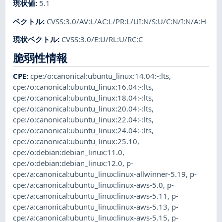
現状値
:
5.1
ベクトル
:
CVSS:3.0/AV:L/AC:L/PR:L/UI:N/S:U/C:N/I:N/A:H
現状ベクトル
:
CVSS:3.0/E:U/RL:U/RC:C
脆弱性情報
CPE
:
cpe:/o:canonical:ubuntu_linux:14.04:-:lts
,
cpe:/o:canonical:ubuntu_linux:16.04:-:lts
,
cpe:/o:canonical:ubuntu_linux:18.04:-:lts
,
cpe:/o:canonical:ubuntu_linux:20.04:-:lts
,
cpe:/o:canonical:ubuntu_linux:22.04:-:lts
,
cpe:/o:canonical:ubuntu_linux:24.04:-:lts
,
cpe:/o:canonical:ubuntu_linux:25.10
,
cpe:/o:debian:debian_linux:11.0
,
cpe:/o:debian:debian_linux:12.0
,
p-
cpe:/a:canonical:ubuntu_linux:linux-allwinner-5.19
,
p-
cpe:/a:canonical:ubuntu_linux:linux-aws-5.0
,
p-
cpe:/a:canonical:ubuntu_linux:linux-aws-5.11
,
p-
cpe:/a:canonical:ubuntu_linux:linux-aws-5.13
,
p-
cpe:/a:canonical:ubuntu_linux:linux-aws-5.15
,
p-