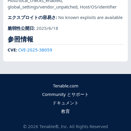
Host/local_checks_enabled
,
global_settings/vendor_unpatched
,
Host/OS/identifier
エクスプロイトの容易さ
:
No known exploits are available
脆弱性公開日
:
2025/6/18
参照情報
CVE
:
CVE-2025-38059
Tenable.com
Community とサポート
ドキュメント
教育
©
2026
Tenable®, Inc. All Rights Reserved