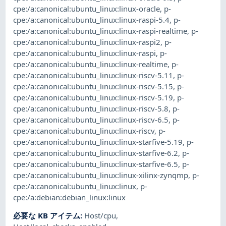
cpe:/a:canonical:ubuntu_linux:linux-oracle
,
p-
cpe:/a:canonical:ubuntu_linux:linux-raspi-5.4
,
p-
cpe:/a:canonical:ubuntu_linux:linux-raspi-realtime
,
p-
cpe:/a:canonical:ubuntu_linux:linux-raspi2
,
p-
cpe:/a:canonical:ubuntu_linux:linux-raspi
,
p-
cpe:/a:canonical:ubuntu_linux:linux-realtime
,
p-
cpe:/a:canonical:ubuntu_linux:linux-riscv-5.11
,
p-
cpe:/a:canonical:ubuntu_linux:linux-riscv-5.15
,
p-
cpe:/a:canonical:ubuntu_linux:linux-riscv-5.19
,
p-
cpe:/a:canonical:ubuntu_linux:linux-riscv-5.8
,
p-
cpe:/a:canonical:ubuntu_linux:linux-riscv-6.5
,
p-
cpe:/a:canonical:ubuntu_linux:linux-riscv
,
p-
cpe:/a:canonical:ubuntu_linux:linux-starfive-5.19
,
p-
cpe:/a:canonical:ubuntu_linux:linux-starfive-6.2
,
p-
cpe:/a:canonical:ubuntu_linux:linux-starfive-6.5
,
p-
cpe:/a:canonical:ubuntu_linux:linux-xilinx-zynqmp
,
p-
cpe:/a:canonical:ubuntu_linux:linux
,
p-
cpe:/a:debian:debian_linux:linux
必要な KB アイテム
:
Host/cpu
,