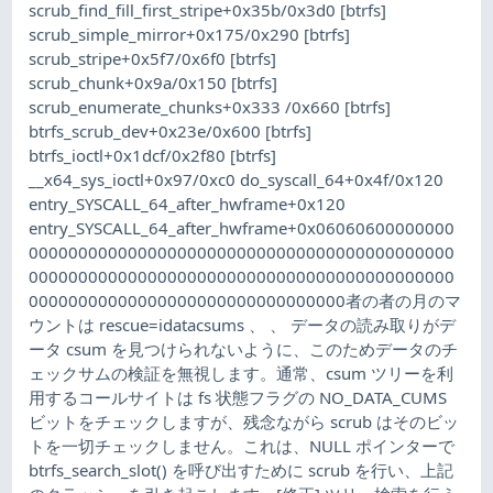
scrub_find_fill_first_stripe+0x35b/0x3d0 [btrfs]
scrub_simple_mirror+0x175/0x290 [btrfs]
scrub_stripe+0x5f7/0x6f0 [btrfs]
scrub_chunk+0x9a/0x150 [btrfs]
scrub_enumerate_chunks+0x333 /0x660 [btrfs]
btrfs_scrub_dev+0x23e/0x600 [btrfs]
btrfs_ioctl+0x1dcf/0x2f80 [btrfs]
__x64_sys_ioctl+0x97/0xc0 do_syscall_64+0x4f/0x120
entry_SYSCALL_64_after_hwframe+0x120
entry_SYSCALL_64_after_hwframe+0x06060600000000
0000000000000000000000000000000000000000000
0000000000000000000000000000000000000000000
00000000000000000000000000000000者の者の月のマ
ウントは rescue=idatacsums 、 、 データの読み取りがデ
ータ csum を見つけられないように、このためデータのチ
ェックサムの検証を無視します。通常、csum ツリーを利
用するコールサイトは fs 状態フラグの NO_DATA_CUMS
ビットをチェックしますが、残念ながら scrub はそのビッ
トを一切チェックしません。これは、NULL ポインターで
btrfs_search_slot() を呼び出すために scrub を行い、上記