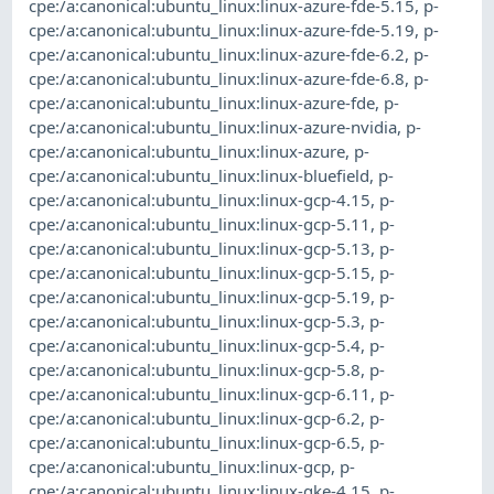
cpe:/a:canonical:ubuntu_linux:linux-azure-fde-5.15
,
p-
cpe:/a:canonical:ubuntu_linux:linux-azure-fde-5.19
,
p-
cpe:/a:canonical:ubuntu_linux:linux-azure-fde-6.2
,
p-
cpe:/a:canonical:ubuntu_linux:linux-azure-fde-6.8
,
p-
cpe:/a:canonical:ubuntu_linux:linux-azure-fde
,
p-
cpe:/a:canonical:ubuntu_linux:linux-azure-nvidia
,
p-
cpe:/a:canonical:ubuntu_linux:linux-azure
,
p-
cpe:/a:canonical:ubuntu_linux:linux-bluefield
,
p-
cpe:/a:canonical:ubuntu_linux:linux-gcp-4.15
,
p-
cpe:/a:canonical:ubuntu_linux:linux-gcp-5.11
,
p-
cpe:/a:canonical:ubuntu_linux:linux-gcp-5.13
,
p-
cpe:/a:canonical:ubuntu_linux:linux-gcp-5.15
,
p-
cpe:/a:canonical:ubuntu_linux:linux-gcp-5.19
,
p-
cpe:/a:canonical:ubuntu_linux:linux-gcp-5.3
,
p-
cpe:/a:canonical:ubuntu_linux:linux-gcp-5.4
,
p-
cpe:/a:canonical:ubuntu_linux:linux-gcp-5.8
,
p-
cpe:/a:canonical:ubuntu_linux:linux-gcp-6.11
,
p-
cpe:/a:canonical:ubuntu_linux:linux-gcp-6.2
,
p-
cpe:/a:canonical:ubuntu_linux:linux-gcp-6.5
,
p-
cpe:/a:canonical:ubuntu_linux:linux-gcp
,
p-
cpe:/a:canonical:ubuntu_linux:linux-gke-4.15
,
p-