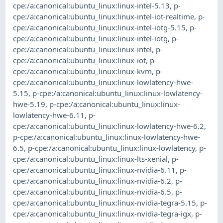
cpe:/a:canonical:ubuntu_linux:linux-intel-5.13
,
p-
cpe:/a:canonical:ubuntu_linux:linux-intel-iot-realtime
,
p-
cpe:/a:canonical:ubuntu_linux:linux-intel-iotg-5.15
,
p-
cpe:/a:canonical:ubuntu_linux:linux-intel-iotg
,
p-
cpe:/a:canonical:ubuntu_linux:linux-intel
,
p-
cpe:/a:canonical:ubuntu_linux:linux-iot
,
p-
cpe:/a:canonical:ubuntu_linux:linux-kvm
,
p-
cpe:/a:canonical:ubuntu_linux:linux-lowlatency-hwe-
5.15
,
p-cpe:/a:canonical:ubuntu_linux:linux-lowlatency-
hwe-5.19
,
p-cpe:/a:canonical:ubuntu_linux:linux-
lowlatency-hwe-6.11
,
p-
cpe:/a:canonical:ubuntu_linux:linux-lowlatency-hwe-6.2
,
p-cpe:/a:canonical:ubuntu_linux:linux-lowlatency-hwe-
6.5
,
p-cpe:/a:canonical:ubuntu_linux:linux-lowlatency
,
p-
cpe:/a:canonical:ubuntu_linux:linux-lts-xenial
,
p-
cpe:/a:canonical:ubuntu_linux:linux-nvidia-6.11
,
p-
cpe:/a:canonical:ubuntu_linux:linux-nvidia-6.2
,
p-
cpe:/a:canonical:ubuntu_linux:linux-nvidia-6.5
,
p-
cpe:/a:canonical:ubuntu_linux:linux-nvidia-tegra-5.15
,
p-
cpe:/a:canonical:ubuntu_linux:linux-nvidia-tegra-igx
,
p-