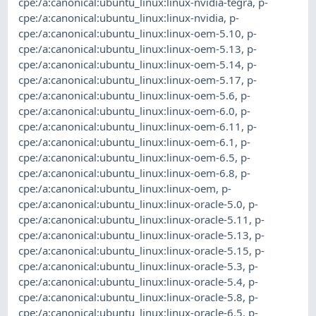
cpe:/a:canonical:ubuntu_linux:linux-nvidia-tegra
,
p-
cpe:/a:canonical:ubuntu_linux:linux-nvidia
,
p-
cpe:/a:canonical:ubuntu_linux:linux-oem-5.10
,
p-
cpe:/a:canonical:ubuntu_linux:linux-oem-5.13
,
p-
cpe:/a:canonical:ubuntu_linux:linux-oem-5.14
,
p-
cpe:/a:canonical:ubuntu_linux:linux-oem-5.17
,
p-
cpe:/a:canonical:ubuntu_linux:linux-oem-5.6
,
p-
cpe:/a:canonical:ubuntu_linux:linux-oem-6.0
,
p-
cpe:/a:canonical:ubuntu_linux:linux-oem-6.11
,
p-
cpe:/a:canonical:ubuntu_linux:linux-oem-6.1
,
p-
cpe:/a:canonical:ubuntu_linux:linux-oem-6.5
,
p-
cpe:/a:canonical:ubuntu_linux:linux-oem-6.8
,
p-
cpe:/a:canonical:ubuntu_linux:linux-oem
,
p-
cpe:/a:canonical:ubuntu_linux:linux-oracle-5.0
,
p-
cpe:/a:canonical:ubuntu_linux:linux-oracle-5.11
,
p-
cpe:/a:canonical:ubuntu_linux:linux-oracle-5.13
,
p-
cpe:/a:canonical:ubuntu_linux:linux-oracle-5.15
,
p-
cpe:/a:canonical:ubuntu_linux:linux-oracle-5.3
,
p-
cpe:/a:canonical:ubuntu_linux:linux-oracle-5.4
,
p-
cpe:/a:canonical:ubuntu_linux:linux-oracle-5.8
,
p-
cpe:/a:canonical:ubuntu_linux:linux-oracle-6.5
,
p-