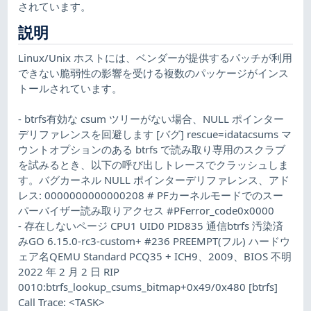
されています。
説明
Linux/Unix ホストには、ベンダーが提供するパッチが利用
できない脆弱性の影響を受ける複数のパッケージがインス
トールされています。
- btrfs有効な csum ツリーがない場合、NULL ポインター
デリファレンスを回避します [バグ] rescue=idatacsums マ
ウントオプションのある btrfs で読み取り専用のスクラブ
を試みるとき、以下の呼び出しトレースでクラッシュしま
す。バグカーネル NULL ポインターデリファレンス、アド
レス: 0000000000000208 # PFカーネルモードでのスー
パーバイザー読み取りアクセス #PFerror_code0x0000
- 存在しないページ CPU1 UID0 PID835 通信btrfs 汚染済
みGO 6.15.0-rc3-custom+ #236 PREEMPT(フル) ハードウ
ェア名QEMU Standard PCQ35 + ICH9、2009、BIOS 不明
2022 年 2 月 2 日 RIP
0010:btrfs_lookup_csums_bitmap+0x49/0x480 [btrfs]
Call Trace: <TASK>