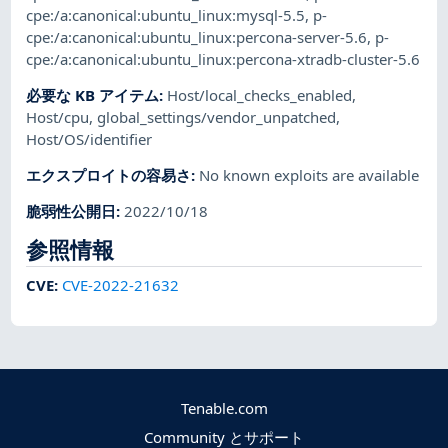
cpe:/a:canonical:ubuntu_linux:mysql-5.5
,
p-
cpe:/a:canonical:ubuntu_linux:percona-server-5.6
,
p-
cpe:/a:canonical:ubuntu_linux:percona-xtradb-cluster-5.6
必要な KB アイテム
:
Host/local_checks_enabled
,
Host/cpu
,
global_settings/vendor_unpatched
,
Host/OS/identifier
エクスプロイトの容易さ
:
No known exploits are available
脆弱性公開日
:
2022/10/18
参照情報
CVE
:
CVE-2022-21632
Tenable.com
Community とサポート