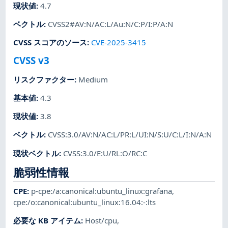
現状値
:
4.7
ベクトル
:
CVSS2#AV:N/AC:L/Au:N/C:P/I:P/A:N
CVSS スコアのソース
:
CVE-2025-3415
CVSS v3
リスクファクター
:
Medium
基本値
:
4.3
現状値
:
3.8
ベクトル
:
CVSS:3.0/AV:N/AC:L/PR:L/UI:N/S:U/C:L/I:N/A:N
現状ベクトル
:
CVSS:3.0/E:U/RL:O/RC:C
脆弱性情報
CPE
:
p-cpe:/a:canonical:ubuntu_linux:grafana
,
cpe:/o:canonical:ubuntu_linux:16.04:-:lts
必要な KB アイテム
:
Host/cpu
,