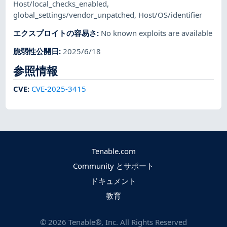
Host/local_checks_enabled
,
global_settings/vendor_unpatched
,
Host/OS/identifier
エクスプロイトの容易さ
:
No known exploits are available
脆弱性公開日
:
2025/6/18
参照情報
CVE
:
CVE-2025-3415
Tenable.com
Community とサポート
ドキュメント
教育
©
2026
Tenable®, Inc. All Rights Reserved