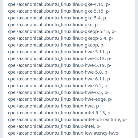
cpe:/a:canonical:ubuntu_linux:linux-gke-4.15
,
p-
cpe:/a:canonical:ubuntu_linux:linux-gke-5.15
,
p-
cpe:/a:canonical:ubuntu_linux:linux-gke-5.4
,
p-
cpe:/a:canonical:ubuntu_linux:linux-gke
,
p-
cpe:/a:canonical:ubuntu_linux:linux-gkeop-5.15
,
p-
cpe:/a:canonical:ubuntu_linux:linux-gkeop-5.4
,
p-
cpe:/a:canonical:ubuntu_linux:linux-gkeop
,
p-
cpe:/a:canonical:ubuntu_linux:linux-hwe-5.11
,
p-
cpe:/a:canonical:ubuntu_linux:linux-hwe-5.13
,
p-
cpe:/a:canonical:ubuntu_linux:linux-hwe-5.19
,
p-
cpe:/a:canonical:ubuntu_linux:linux-hwe-5.8
,
p-
cpe:/a:canonical:ubuntu_linux:linux-hwe-6.11
,
p-
cpe:/a:canonical:ubuntu_linux:linux-hwe-6.2
,
p-
cpe:/a:canonical:ubuntu_linux:linux-hwe-6.5
,
p-
cpe:/a:canonical:ubuntu_linux:linux-hwe-edge
,
p-
cpe:/a:canonical:ubuntu_linux:linux-hwe
,
p-
cpe:/a:canonical:ubuntu_linux:linux-intel-5.13
,
p-
cpe:/a:canonical:ubuntu_linux:linux-intel-iot-realtime
,
p-
cpe:/a:canonical:ubuntu_linux:linux-intel
,
p-
cpe:/a:canonical:ubuntu_linux:linux-lowlatency-hwe-