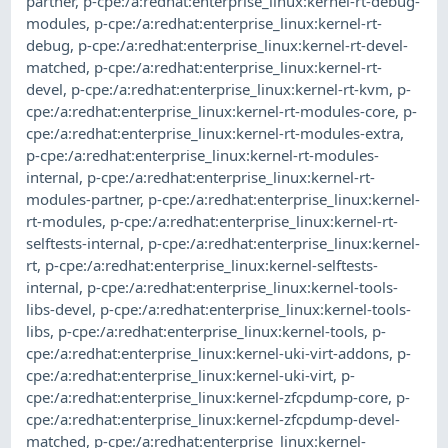
partner
,
p-cpe:/a:redhat:enterprise_linux:kernel-rt-debug-
modules
,
p-cpe:/a:redhat:enterprise_linux:kernel-rt-
debug
,
p-cpe:/a:redhat:enterprise_linux:kernel-rt-devel-
matched
,
p-cpe:/a:redhat:enterprise_linux:kernel-rt-
devel
,
p-cpe:/a:redhat:enterprise_linux:kernel-rt-kvm
,
p-
cpe:/a:redhat:enterprise_linux:kernel-rt-modules-core
,
p-
cpe:/a:redhat:enterprise_linux:kernel-rt-modules-extra
,
p-cpe:/a:redhat:enterprise_linux:kernel-rt-modules-
internal
,
p-cpe:/a:redhat:enterprise_linux:kernel-rt-
modules-partner
,
p-cpe:/a:redhat:enterprise_linux:kernel-
rt-modules
,
p-cpe:/a:redhat:enterprise_linux:kernel-rt-
selftests-internal
,
p-cpe:/a:redhat:enterprise_linux:kernel-
rt
,
p-cpe:/a:redhat:enterprise_linux:kernel-selftests-
internal
,
p-cpe:/a:redhat:enterprise_linux:kernel-tools-
libs-devel
,
p-cpe:/a:redhat:enterprise_linux:kernel-tools-
libs
,
p-cpe:/a:redhat:enterprise_linux:kernel-tools
,
p-
cpe:/a:redhat:enterprise_linux:kernel-uki-virt-addons
,
p-
cpe:/a:redhat:enterprise_linux:kernel-uki-virt
,
p-
cpe:/a:redhat:enterprise_linux:kernel-zfcpdump-core
,
p-
cpe:/a:redhat:enterprise_linux:kernel-zfcpdump-devel-
matched
,
p-cpe:/a:redhat:enterprise_linux:kernel-