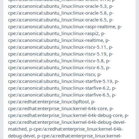
cpe:/a:canonical:ubuntu_linux:linux-oracle-5.3
,
p-
cpe:/a:canonical:ubuntu_linux:linux-oracle-5.8
,
p-
cpe:/a:canonical:ubuntu_linux:linux-oracle-6.5
,
p-
cpe:/a:canonical:ubuntu_linux:linux-raspi-realtime
,
p-
cpe:/a:canonical:ubuntu_linux:linux-raspi2
,
p-
cpe:/a:canonical:ubuntu_linux:linux-realtime
,
p-
cpe:/a:canonical:ubuntu_linux:linux-riscv-5.11
,
p-
cpe:/a:canonical:ubuntu_linux:linux-riscv-5.19
,
p-
cpe:/a:canonical:ubuntu_linux:linux-riscv-5.8
,
p-
cpe:/a:canonical:ubuntu_linux:linux-riscv-6.5
,
p-
cpe:/a:canonical:ubuntu_linux:linux-riscv
,
p-
cpe:/a:canonical:ubuntu_linux:linux-starfive-5.19
,
p-
cpe:/a:canonical:ubuntu_linux:linux-starfive-6.2
,
p-
cpe:/a:canonical:ubuntu_linux:linux-starfive-6.5
,
p-
cpe:/a:redhat:enterprise_linux:bpftool
,
p-
cpe:/a:redhat:enterprise_linux:kernel-64k-core
,
p-
cpe:/a:redhat:enterprise_linux:kernel-64k-debug-core
,
p-
cpe:/a:redhat:enterprise_linux:kernel-64k-debug-devel-
matched
,
p-cpe:/a:redhat:enterprise_linux:kernel-64k-
debug-devel
,
p-cpe:/a:redhat:enterprise_linux:kernel-