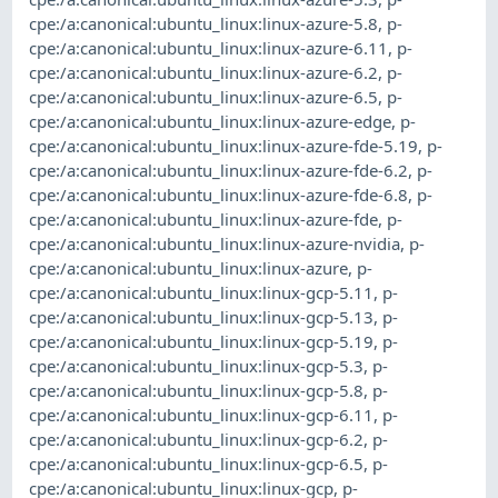
cpe:/a:canonical:ubuntu_linux:linux-azure-5.8
,
p-
cpe:/a:canonical:ubuntu_linux:linux-azure-6.11
,
p-
cpe:/a:canonical:ubuntu_linux:linux-azure-6.2
,
p-
cpe:/a:canonical:ubuntu_linux:linux-azure-6.5
,
p-
cpe:/a:canonical:ubuntu_linux:linux-azure-edge
,
p-
cpe:/a:canonical:ubuntu_linux:linux-azure-fde-5.19
,
p-
cpe:/a:canonical:ubuntu_linux:linux-azure-fde-6.2
,
p-
cpe:/a:canonical:ubuntu_linux:linux-azure-fde-6.8
,
p-
cpe:/a:canonical:ubuntu_linux:linux-azure-fde
,
p-
cpe:/a:canonical:ubuntu_linux:linux-azure-nvidia
,
p-
cpe:/a:canonical:ubuntu_linux:linux-azure
,
p-
cpe:/a:canonical:ubuntu_linux:linux-gcp-5.11
,
p-
cpe:/a:canonical:ubuntu_linux:linux-gcp-5.13
,
p-
cpe:/a:canonical:ubuntu_linux:linux-gcp-5.19
,
p-
cpe:/a:canonical:ubuntu_linux:linux-gcp-5.3
,
p-
cpe:/a:canonical:ubuntu_linux:linux-gcp-5.8
,
p-
cpe:/a:canonical:ubuntu_linux:linux-gcp-6.11
,
p-
cpe:/a:canonical:ubuntu_linux:linux-gcp-6.2
,
p-
cpe:/a:canonical:ubuntu_linux:linux-gcp-6.5
,
p-
cpe:/a:canonical:ubuntu_linux:linux-gcp
,
p-