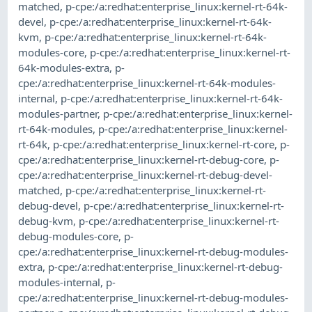
matched
,
p-cpe:/a:redhat:enterprise_linux:kernel-rt-64k-
devel
,
p-cpe:/a:redhat:enterprise_linux:kernel-rt-64k-
kvm
,
p-cpe:/a:redhat:enterprise_linux:kernel-rt-64k-
modules-core
,
p-cpe:/a:redhat:enterprise_linux:kernel-rt-
64k-modules-extra
,
p-
cpe:/a:redhat:enterprise_linux:kernel-rt-64k-modules-
internal
,
p-cpe:/a:redhat:enterprise_linux:kernel-rt-64k-
modules-partner
,
p-cpe:/a:redhat:enterprise_linux:kernel-
rt-64k-modules
,
p-cpe:/a:redhat:enterprise_linux:kernel-
rt-64k
,
p-cpe:/a:redhat:enterprise_linux:kernel-rt-core
,
p-
cpe:/a:redhat:enterprise_linux:kernel-rt-debug-core
,
p-
cpe:/a:redhat:enterprise_linux:kernel-rt-debug-devel-
matched
,
p-cpe:/a:redhat:enterprise_linux:kernel-rt-
debug-devel
,
p-cpe:/a:redhat:enterprise_linux:kernel-rt-
debug-kvm
,
p-cpe:/a:redhat:enterprise_linux:kernel-rt-
debug-modules-core
,
p-
cpe:/a:redhat:enterprise_linux:kernel-rt-debug-modules-
extra
,
p-cpe:/a:redhat:enterprise_linux:kernel-rt-debug-
modules-internal
,
p-
cpe:/a:redhat:enterprise_linux:kernel-rt-debug-modules-