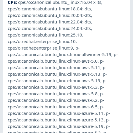
CPE
:
cpe:/o:canonical:ubuntu_linux:16.04:-:lts
,
cpe:/o:canonical:ubuntu_linux:18.04:-:lts
,
cpe:/o:canonical:ubuntu_linux:20.04:-:lts
,
cpe:/o:canonical:ubuntu_linux:22.04:-:lts
,
cpe:/o:canonical:ubuntu_linux:24.04:-:lts
,
cpe:/o:canonical:ubuntu_linux:25.10
,
cpe:/o:redhat:enterprise_linux:10
,
cpe:/o:redhat:enterprise_linux:9
,
p-
cpe:/a:canonical:ubuntu_linux:linux-allwinner-5.19
,
p-
cpe:/a:canonical:ubuntu_linux:linux-aws-5.0
,
p-
cpe:/a:canonical:ubuntu_linux:linux-aws-5.11
,
p-
cpe:/a:canonical:ubuntu_linux:linux-aws-5.13
,
p-
cpe:/a:canonical:ubuntu_linux:linux-aws-5.19
,
p-
cpe:/a:canonical:ubuntu_linux:linux-aws-5.3
,
p-
cpe:/a:canonical:ubuntu_linux:linux-aws-5.8
,
p-
cpe:/a:canonical:ubuntu_linux:linux-aws-6.2
,
p-
cpe:/a:canonical:ubuntu_linux:linux-aws-6.5
,
p-
cpe:/a:canonical:ubuntu_linux:linux-azure-5.11
,
p-
cpe:/a:canonical:ubuntu_linux:linux-azure-5.13
,
p-
cpe:/a:canonical:ubuntu_linux:linux-azure-5.19
,
p-
cpe:/a:canonical:ubuntu_linux:linux-azure-5.3
,
p-