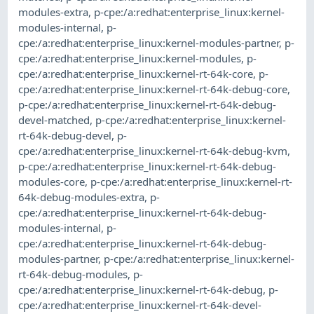
modules-extra
,
p-cpe:/a:redhat:enterprise_linux:kernel-
modules-internal
,
p-
cpe:/a:redhat:enterprise_linux:kernel-modules-partner
,
p-
cpe:/a:redhat:enterprise_linux:kernel-modules
,
p-
cpe:/a:redhat:enterprise_linux:kernel-rt-64k-core
,
p-
cpe:/a:redhat:enterprise_linux:kernel-rt-64k-debug-core
,
p-cpe:/a:redhat:enterprise_linux:kernel-rt-64k-debug-
devel-matched
,
p-cpe:/a:redhat:enterprise_linux:kernel-
rt-64k-debug-devel
,
p-
cpe:/a:redhat:enterprise_linux:kernel-rt-64k-debug-kvm
,
p-cpe:/a:redhat:enterprise_linux:kernel-rt-64k-debug-
modules-core
,
p-cpe:/a:redhat:enterprise_linux:kernel-rt-
64k-debug-modules-extra
,
p-
cpe:/a:redhat:enterprise_linux:kernel-rt-64k-debug-
modules-internal
,
p-
cpe:/a:redhat:enterprise_linux:kernel-rt-64k-debug-
modules-partner
,
p-cpe:/a:redhat:enterprise_linux:kernel-
rt-64k-debug-modules
,
p-
cpe:/a:redhat:enterprise_linux:kernel-rt-64k-debug
,
p-
cpe:/a:redhat:enterprise_linux:kernel-rt-64k-devel-