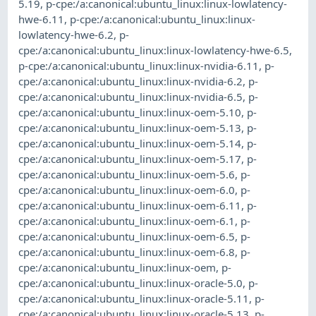
5.19
,
p-cpe:/a:canonical:ubuntu_linux:linux-lowlatency-
hwe-6.11
,
p-cpe:/a:canonical:ubuntu_linux:linux-
lowlatency-hwe-6.2
,
p-
cpe:/a:canonical:ubuntu_linux:linux-lowlatency-hwe-6.5
,
p-cpe:/a:canonical:ubuntu_linux:linux-nvidia-6.11
,
p-
cpe:/a:canonical:ubuntu_linux:linux-nvidia-6.2
,
p-
cpe:/a:canonical:ubuntu_linux:linux-nvidia-6.5
,
p-
cpe:/a:canonical:ubuntu_linux:linux-oem-5.10
,
p-
cpe:/a:canonical:ubuntu_linux:linux-oem-5.13
,
p-
cpe:/a:canonical:ubuntu_linux:linux-oem-5.14
,
p-
cpe:/a:canonical:ubuntu_linux:linux-oem-5.17
,
p-
cpe:/a:canonical:ubuntu_linux:linux-oem-5.6
,
p-
cpe:/a:canonical:ubuntu_linux:linux-oem-6.0
,
p-
cpe:/a:canonical:ubuntu_linux:linux-oem-6.11
,
p-
cpe:/a:canonical:ubuntu_linux:linux-oem-6.1
,
p-
cpe:/a:canonical:ubuntu_linux:linux-oem-6.5
,
p-
cpe:/a:canonical:ubuntu_linux:linux-oem-6.8
,
p-
cpe:/a:canonical:ubuntu_linux:linux-oem
,
p-
cpe:/a:canonical:ubuntu_linux:linux-oracle-5.0
,
p-
cpe:/a:canonical:ubuntu_linux:linux-oracle-5.11
,
p-
cpe:/a:canonical:ubuntu_linux:linux-oracle-5.13
,
p-