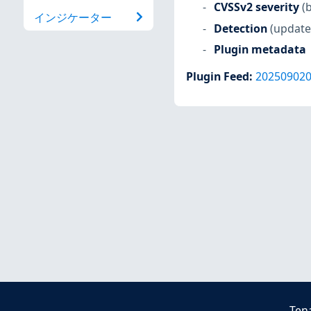
CVSSv2 severity
(
インジケーター
Detection
(update
Plugin metadata
Plugin Feed
:
20250902
Ten