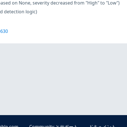
based on None, severity decreased from "High" to "Low")
d detection logic)
0630
able.com
Community とサポート
ドキュメント