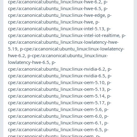
cpe:/a:canonical:ubuntu_linux:linux-hwe-6.2
,
p-
cpe:/a:canonical:ubuntu_linux:linux-hwe-6.5
,
p-
cpe:/a:canonical:ubuntu_linux:linux-hwe-edge
,
p-
cpe:/a:canonical:ubuntu_linux:linux-hwe
,
p-
cpe:/a:canonical:ubuntu_linux:linux-intel-5.13
,
p-
cpe:/a:canonical:ubuntu_linux:linux-intel-iot-realtime
,
p-
cpe:/a:canonical:ubuntu_linux:linux-lowlatency-hwe-
5.19
,
p-cpe:/a:canonical:ubuntu_linux:linux-lowlatency-
hwe-6.2
,
p-cpe:/a:canonical:ubuntu_linux:linux-
lowlatency-hwe-6.5
,
p-
cpe:/a:canonical:ubuntu_linux:linux-nvidia-6.2
,
p-
cpe:/a:canonical:ubuntu_linux:linux-nvidia-6.5
,
p-
cpe:/a:canonical:ubuntu_linux:linux-oem-5.10
,
p-
cpe:/a:canonical:ubuntu_linux:linux-oem-5.13
,
p-
cpe:/a:canonical:ubuntu_linux:linux-oem-5.14
,
p-
cpe:/a:canonical:ubuntu_linux:linux-oem-5.17
,
p-
cpe:/a:canonical:ubuntu_linux:linux-oem-5.6
,
p-
cpe:/a:canonical:ubuntu_linux:linux-oem-6.0
,
p-
cpe:/a:canonical:ubuntu_linux:linux-oem-6.1
,
p-
cpe:/a:canonical:ubuntu_linux:linux-oem-6.5
,
p-
cpe:/a:canonical:ubuntu_linux:linux-oem
,
p-