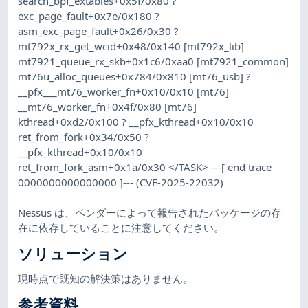
search_bpf_extables+0x5f/0x80 ?
exc_page_fault+0x7e/0x180 ?
asm_exc_page_fault+0x26/0x30 ?
mt792x_rx_get_wcid+0x48/0x140 [mt792x_lib]
mt7921_queue_rx_skb+0x1c6/0xaa0 [mt7921_common]
mt76u_alloc_queues+0x784/0x810 [mt76_usb] ?
__pfx___mt76_worker_fn+0x10/0x10 [mt76]
__mt76_worker_fn+0x4f/0x80 [mt76]
kthread+0xd2/0x100 ? __pfx_kthread+0x10/0x10
ret_from_fork+0x34/0x50 ?
__pfx_kthread+0x10/0x10
ret_from_fork_asm+0x1a/0x30 </TASK> ---[ end trace
0000000000000000 ]--- (CVE-2025-22032)
Nessus は、ベンダーによって報告されたパッケージの存
在に依存していることに注意してください。
ソリューション
現時点で既知の解決策はありません。
参考資料