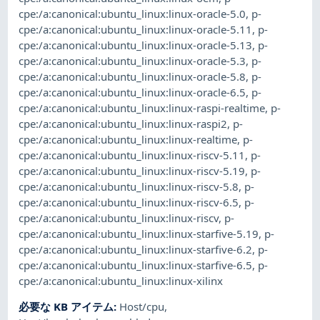
cpe:/a:canonical:ubuntu_linux:linux-oracle-5.0
,
p-
cpe:/a:canonical:ubuntu_linux:linux-oracle-5.11
,
p-
cpe:/a:canonical:ubuntu_linux:linux-oracle-5.13
,
p-
cpe:/a:canonical:ubuntu_linux:linux-oracle-5.3
,
p-
cpe:/a:canonical:ubuntu_linux:linux-oracle-5.8
,
p-
cpe:/a:canonical:ubuntu_linux:linux-oracle-6.5
,
p-
cpe:/a:canonical:ubuntu_linux:linux-raspi-realtime
,
p-
cpe:/a:canonical:ubuntu_linux:linux-raspi2
,
p-
cpe:/a:canonical:ubuntu_linux:linux-realtime
,
p-
cpe:/a:canonical:ubuntu_linux:linux-riscv-5.11
,
p-
cpe:/a:canonical:ubuntu_linux:linux-riscv-5.19
,
p-
cpe:/a:canonical:ubuntu_linux:linux-riscv-5.8
,
p-
cpe:/a:canonical:ubuntu_linux:linux-riscv-6.5
,
p-
cpe:/a:canonical:ubuntu_linux:linux-riscv
,
p-
cpe:/a:canonical:ubuntu_linux:linux-starfive-5.19
,
p-
cpe:/a:canonical:ubuntu_linux:linux-starfive-6.2
,
p-
cpe:/a:canonical:ubuntu_linux:linux-starfive-6.5
,
p-
cpe:/a:canonical:ubuntu_linux:linux-xilinx
必要な KB アイテム
:
Host/cpu
,