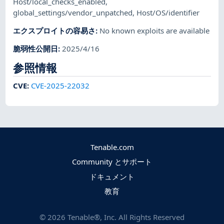
Host/local_checks_enabled
,
global_settings/vendor_unpatched
,
Host/OS/identifier
エクスプロイトの容易さ
:
No known exploits are available
脆弱性公開日
:
2025/4/16
参照情報
CVE
:
CVE-2025-22032
Tenable.com
Community とサポート
ドキュメント
教育
©
2026
Tenable®, Inc. All Rights Reserved