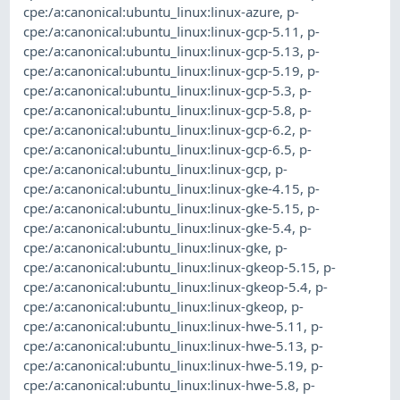
cpe:/a:canonical:ubuntu_linux:linux-azure
,
p-
cpe:/a:canonical:ubuntu_linux:linux-gcp-5.11
,
p-
cpe:/a:canonical:ubuntu_linux:linux-gcp-5.13
,
p-
cpe:/a:canonical:ubuntu_linux:linux-gcp-5.19
,
p-
cpe:/a:canonical:ubuntu_linux:linux-gcp-5.3
,
p-
cpe:/a:canonical:ubuntu_linux:linux-gcp-5.8
,
p-
cpe:/a:canonical:ubuntu_linux:linux-gcp-6.2
,
p-
cpe:/a:canonical:ubuntu_linux:linux-gcp-6.5
,
p-
cpe:/a:canonical:ubuntu_linux:linux-gcp
,
p-
cpe:/a:canonical:ubuntu_linux:linux-gke-4.15
,
p-
cpe:/a:canonical:ubuntu_linux:linux-gke-5.15
,
p-
cpe:/a:canonical:ubuntu_linux:linux-gke-5.4
,
p-
cpe:/a:canonical:ubuntu_linux:linux-gke
,
p-
cpe:/a:canonical:ubuntu_linux:linux-gkeop-5.15
,
p-
cpe:/a:canonical:ubuntu_linux:linux-gkeop-5.4
,
p-
cpe:/a:canonical:ubuntu_linux:linux-gkeop
,
p-
cpe:/a:canonical:ubuntu_linux:linux-hwe-5.11
,
p-
cpe:/a:canonical:ubuntu_linux:linux-hwe-5.13
,
p-
cpe:/a:canonical:ubuntu_linux:linux-hwe-5.19
,
p-
cpe:/a:canonical:ubuntu_linux:linux-hwe-5.8
,
p-