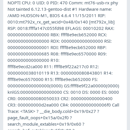
NOPTI CPU: 0 UID: 0 PID: 470 Comm: mt76-usb-rx phy
Not tainted 6.12.13-gentoo-dist #1 Hardware name:
/AMD HUDSON-M1, BIOS 4.6.4 11/15/2011 RIP:
0010:mt792x_rx_get_wcid+0x48/0x140 [mt792x_lib]
RSP: 0018:ffffa147c055fd98 EFLAGS: 00010202 RAX:
0000000000000000 RBX: ffff8e9ecb652000 RCX:
0000000000000000 RDX: 0000000000000000 RSI:
0000000000000001 RDI: ffff8e9ecb652000 RBP:
0000000000000685 R08: ffff8e9ec6570000 R09:
0000000000000000 R10:
ffff8e9ecd2ca000 R11: ffff8e9f22a217c0 R12:
0000000038010119 R13: 0000000080843801 R14:
ffff8e9ec6570000 R15: ffff8e9ecb652000 FS:
0000000000000000(0000) GS:ffff8e9f22a00000(0000)
knlGS:0000000000000000 CS: 0010 DS: 0000 ES: 0000
CR0: 0000000080050033 CR2: 0000000000000400
CR3: 000000000d2ea000 CR4: 00000000000006f0 Call
Trace: <TASK> ? __die_body.cold+0x19/0x27 ?
page_fault_oops+0x15a/0x2f0 ?
search_module_extables+0x19/0x60 ?