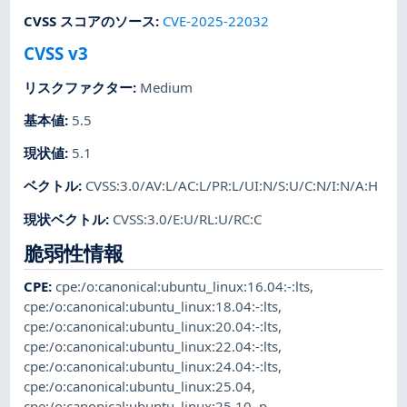
CVSS スコアのソース
:
CVE-2025-22032
CVSS v3
リスクファクター
:
Medium
基本値
:
5.5
現状値
:
5.1
ベクトル
:
CVSS:3.0/AV:L/AC:L/PR:L/UI:N/S:U/C:N/I:N/A:H
現状ベクトル
:
CVSS:3.0/E:U/RL:U/RC:C
脆弱性情報
CPE
:
cpe:/o:canonical:ubuntu_linux:16.04:-:lts
,
cpe:/o:canonical:ubuntu_linux:18.04:-:lts
,
cpe:/o:canonical:ubuntu_linux:20.04:-:lts
,
cpe:/o:canonical:ubuntu_linux:22.04:-:lts
,
cpe:/o:canonical:ubuntu_linux:24.04:-:lts
,
cpe:/o:canonical:ubuntu_linux:25.04
,
cpe:/o:canonical:ubuntu_linux:25.10
,
p-