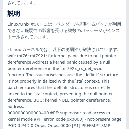
されています。
説明
Linux/Unix ホストには、ベンダーが提供するパッチが利用
できない脆弱性の影響を受ける複数のパッケージがインス
トールされています。
- Linux カーネルでは、以下の脆弱性が解決されています:
wifi: mt76: mt7921: fix kernel panic due to null pointer
dereference Address a kernel panic caused by a null
pointer dereference in the `mt792x_rx_get_wcid`
function. The issue arises because the `deflink` structure
is not properly initialized with the `sta` context. This
patch ensures that the `deflink` structure is correctly
linked to the `sta` context, preventing the null pointer
dereference. BUG: kernel NULL pointer dereference,
address:
0000000000000400 #PF: supervisor read access in
kernel mode #PF: error_code(0x0000) - not-present page
PGD 0 P4D 0 Oops: Oops: 0000 [#1] PREEMPT SMP