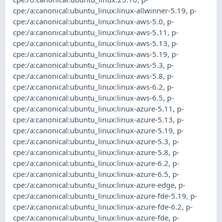
cpe:/a:canonical:ubuntu_linux:linux-allwinner-5.19
,
p-
cpe:/a:canonical:ubuntu_linux:linux-aws-5.0
,
p-
cpe:/a:canonical:ubuntu_linux:linux-aws-5.11
,
p-
cpe:/a:canonical:ubuntu_linux:linux-aws-5.13
,
p-
cpe:/a:canonical:ubuntu_linux:linux-aws-5.19
,
p-
cpe:/a:canonical:ubuntu_linux:linux-aws-5.3
,
p-
cpe:/a:canonical:ubuntu_linux:linux-aws-5.8
,
p-
cpe:/a:canonical:ubuntu_linux:linux-aws-6.2
,
p-
cpe:/a:canonical:ubuntu_linux:linux-aws-6.5
,
p-
cpe:/a:canonical:ubuntu_linux:linux-azure-5.11
,
p-
cpe:/a:canonical:ubuntu_linux:linux-azure-5.13
,
p-
cpe:/a:canonical:ubuntu_linux:linux-azure-5.19
,
p-
cpe:/a:canonical:ubuntu_linux:linux-azure-5.3
,
p-
cpe:/a:canonical:ubuntu_linux:linux-azure-5.8
,
p-
cpe:/a:canonical:ubuntu_linux:linux-azure-6.2
,
p-
cpe:/a:canonical:ubuntu_linux:linux-azure-6.5
,
p-
cpe:/a:canonical:ubuntu_linux:linux-azure-edge
,
p-
cpe:/a:canonical:ubuntu_linux:linux-azure-fde-5.19
,
p-
cpe:/a:canonical:ubuntu_linux:linux-azure-fde-6.2
,
p-
cpe:/a:canonical:ubuntu_linux:linux-azure-fde
,
p-