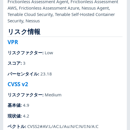
Frictionless Assessment Agent
,
Frictionless Assessment
AWS
,
Frictionless Assessment Azure
,
Nessus Agent
,
Tenable Cloud Security
,
Tenable Self-Hosted Container
Security
,
Nessus
リスク情報
VPR
リスクファクター
:
Low
スコア
:
3
パーセンタイル
:
23.18
CVSS v2
リスクファクター
:
Medium
基本値
:
4.9
現状値
:
4.2
ベクトル
:
CVSS2#AV:L/AC:L/Au:N/C:N/I:N/A:C