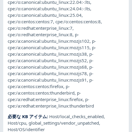
cpe:/o:canonical:ubuntu_linux:22.04:-:lts
,
cpe:/o:canonical:ubuntu_linux:24.04:-:lts
,
cpe:/o:canonical:ubuntu_linux:25.04
,
cpe:/o:centos:centos:7
,
cpe:/o:centos:centos:8
,
cpe:/o:redhat:enterprise_linux:7
,
cpe:/o:redhat:enterprise_linux:8
,
p-
cpe:/a:canonical:ubuntu_linux:mozjs102
,
p-
cpe:/a:canonical:ubuntu_linux:mozjs115
,
p-
cpe:/a:canonical:ubuntu_linux:mozjs38
,
p-
cpe:/a:canonical:ubuntu_linux:mozjs52
,
p-
cpe:/a:canonical:ubuntu_linux:mozjs68
,
p-
cpe:/a:canonical:ubuntu_linux:mozjs78
,
p-
cpe:/a:canonical:ubuntu_linux:mozjs91
,
p-
cpe:/a:centos:centos:firefox
,
p-
cpe:/a:centos:centos:thunderbird
,
p-
cpe:/a:redhat:enterprise_linux:firefox
,
p-
cpe:/a:redhat:enterprise_linux:thunderbird
必要な KB アイテム
:
Host/local_checks_enabled
,
Host/cpu
,
global_settings/vendor_unpatched
,
Host/OS/identifier