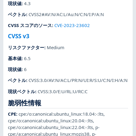
現状値
:
4.3
ベクトル
:
CVSS2#AV:N/AC:L/Au:N/C:N/I:P/A:N
CVSS スコアのソース
:
CVE-2023-23602
CVSS v3
リスクファクター
:
Medium
基本値
:
6.5
現状値
:
6
ベクトル
:
CVSS:3.0/AV:N/AC:L/PR:N/UI:R/S:U/C:N/I:H/A:N
現状ベクトル
:
CVSS:3.0/E:U/RL:U/RC:C
脆弱性情報
CPE
:
cpe:/o:canonical:ubuntu_linux:18.04:-:lts
,
cpe:/o:canonical:ubuntu_linux:20.04:-:lts
,
cpe:/o:canonical:ubuntu_linux:22.04:-:lts
,
p-
cpe:/a:canonical:ubuntu_linux:mozjs38
,
p-