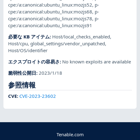
cpe:/a:canonical:ubuntu_linux:mozjs52
,
p-
cpe:/a:canonical:ubuntu_linux:mozjs68
,
p-
cpe:/a:canonical:ubuntu_linux:mozjs78
,
p-
cpe:/a:canonical:ubuntu_linux:mozjs91
必要な KB アイテム
:
Host/local_checks_enabled
,
Host/cpu
,
global_settings/vendor_unpatched
,
Host/OS/identifier
エクスプロイトの容易さ
:
No known exploits are available
脆弱性公開日
:
2023/1/18
参照情報
CVE
:
CVE-2023-23602
Tenable.com