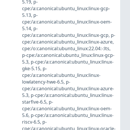
5.19
,
p-
cpe:/a:canonical:ubuntu_linux:linux-gcp-
5.13
,
p-
cpe:/a:canonical:ubuntu_linux:linux-oem-
5.14
,
p-
cpe:/a:canonical:ubuntu_linux:linux-gcp
,
p-
cpe:/a:canonical:ubuntu_linux:linux-azure
,
cpe:/o:canonical:ubuntu_linux:22.04:-:lts
,
p-cpe:/a:canonical:ubuntu_linux:linux-gcp-
5.3
,
p-cpe:/a:canonical:ubuntu_linux:linux-
gke-5.15
,
p-
cpe:/a:canonical:ubuntu_linux:linux-
lowlatency-hwe-6.5
,
p-
cpe:/a:canonical:ubuntu_linux:linux-azure-
5.3
,
p-cpe:/a:canonical:ubuntu_linux:linux-
starfive-6.5
,
p-
cpe:/a:canonical:ubuntu_linux:linux-oem-
5.6
,
p-cpe:/a:canonical:ubuntu_linux:linux-
riscv-6.5
,
p-
cpe:/a:canonical:ubuntu_linux:linux-oracle-