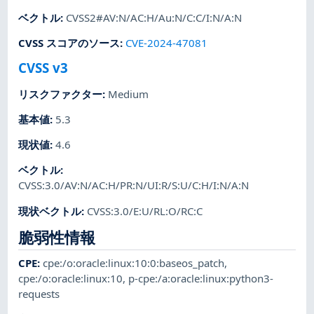
ベクトル
:
CVSS2#AV:N/AC:H/Au:N/C:C/I:N/A:N
CVSS スコアのソース
:
CVE-2024-47081
CVSS v3
リスクファクター
:
Medium
基本値
:
5.3
現状値
:
4.6
ベクトル
:
CVSS:3.0/AV:N/AC:H/PR:N/UI:R/S:U/C:H/I:N/A:N
現状ベクトル
:
CVSS:3.0/E:U/RL:O/RC:C
脆弱性情報
CPE
:
cpe:/o:oracle:linux:10:0:baseos_patch
,
cpe:/o:oracle:linux:10
,
p-cpe:/a:oracle:linux:python3-
requests