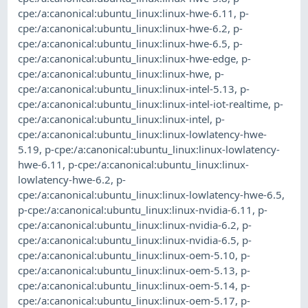
cpe:/a:canonical:ubuntu_linux:linux-hwe-6.11
,
p-
cpe:/a:canonical:ubuntu_linux:linux-hwe-6.2
,
p-
cpe:/a:canonical:ubuntu_linux:linux-hwe-6.5
,
p-
cpe:/a:canonical:ubuntu_linux:linux-hwe-edge
,
p-
cpe:/a:canonical:ubuntu_linux:linux-hwe
,
p-
cpe:/a:canonical:ubuntu_linux:linux-intel-5.13
,
p-
cpe:/a:canonical:ubuntu_linux:linux-intel-iot-realtime
,
p-
cpe:/a:canonical:ubuntu_linux:linux-intel
,
p-
cpe:/a:canonical:ubuntu_linux:linux-lowlatency-hwe-
5.19
,
p-cpe:/a:canonical:ubuntu_linux:linux-lowlatency-
hwe-6.11
,
p-cpe:/a:canonical:ubuntu_linux:linux-
lowlatency-hwe-6.2
,
p-
cpe:/a:canonical:ubuntu_linux:linux-lowlatency-hwe-6.5
,
p-cpe:/a:canonical:ubuntu_linux:linux-nvidia-6.11
,
p-
cpe:/a:canonical:ubuntu_linux:linux-nvidia-6.2
,
p-
cpe:/a:canonical:ubuntu_linux:linux-nvidia-6.5
,
p-
cpe:/a:canonical:ubuntu_linux:linux-oem-5.10
,
p-
cpe:/a:canonical:ubuntu_linux:linux-oem-5.13
,
p-
cpe:/a:canonical:ubuntu_linux:linux-oem-5.14
,
p-
cpe:/a:canonical:ubuntu_linux:linux-oem-5.17
,
p-