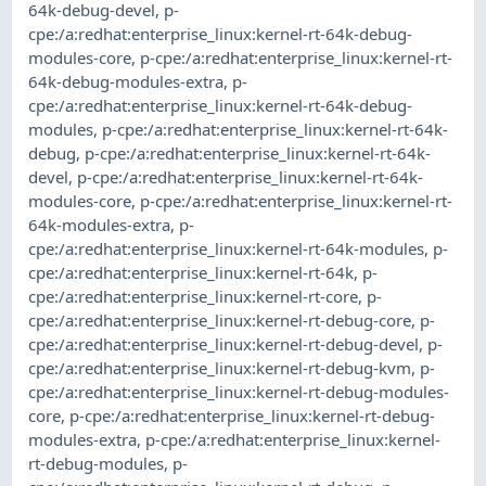
64k-debug-devel
,
p-
cpe:/a:redhat:enterprise_linux:kernel-rt-64k-debug-
modules-core
,
p-cpe:/a:redhat:enterprise_linux:kernel-rt-
64k-debug-modules-extra
,
p-
cpe:/a:redhat:enterprise_linux:kernel-rt-64k-debug-
modules
,
p-cpe:/a:redhat:enterprise_linux:kernel-rt-64k-
debug
,
p-cpe:/a:redhat:enterprise_linux:kernel-rt-64k-
devel
,
p-cpe:/a:redhat:enterprise_linux:kernel-rt-64k-
modules-core
,
p-cpe:/a:redhat:enterprise_linux:kernel-rt-
64k-modules-extra
,
p-
cpe:/a:redhat:enterprise_linux:kernel-rt-64k-modules
,
p-
cpe:/a:redhat:enterprise_linux:kernel-rt-64k
,
p-
cpe:/a:redhat:enterprise_linux:kernel-rt-core
,
p-
cpe:/a:redhat:enterprise_linux:kernel-rt-debug-core
,
p-
cpe:/a:redhat:enterprise_linux:kernel-rt-debug-devel
,
p-
cpe:/a:redhat:enterprise_linux:kernel-rt-debug-kvm
,
p-
cpe:/a:redhat:enterprise_linux:kernel-rt-debug-modules-
core
,
p-cpe:/a:redhat:enterprise_linux:kernel-rt-debug-
modules-extra
,
p-cpe:/a:redhat:enterprise_linux:kernel-
rt-debug-modules
,
p-