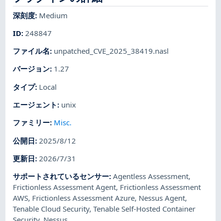
深刻度
:
Medium
ID
:
248847
ファイル名
:
unpatched_CVE_2025_38419.nasl
バージョン
:
1.27
タイプ
:
Local
エージェント
:
unix
ファミリー
:
Misc.
公開日
:
2025/8/12
更新日
:
2026/7/31
サポートされているセンサー
:
Agentless Assessment
,
Frictionless Assessment Agent
,
Frictionless Assessment
AWS
,
Frictionless Assessment Azure
,
Nessus Agent
,
Tenable Cloud Security
,
Tenable Self-Hosted Container
Security
,
Nessus