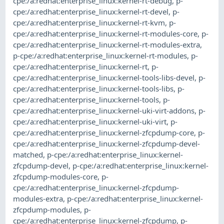
cpe:/a:redhat:enterprise_linux:kernel-rt-debug
,
p-
cpe:/a:redhat:enterprise_linux:kernel-rt-devel
,
p-
cpe:/a:redhat:enterprise_linux:kernel-rt-kvm
,
p-
cpe:/a:redhat:enterprise_linux:kernel-rt-modules-core
,
p-
cpe:/a:redhat:enterprise_linux:kernel-rt-modules-extra
,
p-cpe:/a:redhat:enterprise_linux:kernel-rt-modules
,
p-
cpe:/a:redhat:enterprise_linux:kernel-rt
,
p-
cpe:/a:redhat:enterprise_linux:kernel-tools-libs-devel
,
p-
cpe:/a:redhat:enterprise_linux:kernel-tools-libs
,
p-
cpe:/a:redhat:enterprise_linux:kernel-tools
,
p-
cpe:/a:redhat:enterprise_linux:kernel-uki-virt-addons
,
p-
cpe:/a:redhat:enterprise_linux:kernel-uki-virt
,
p-
cpe:/a:redhat:enterprise_linux:kernel-zfcpdump-core
,
p-
cpe:/a:redhat:enterprise_linux:kernel-zfcpdump-devel-
matched
,
p-cpe:/a:redhat:enterprise_linux:kernel-
zfcpdump-devel
,
p-cpe:/a:redhat:enterprise_linux:kernel-
zfcpdump-modules-core
,
p-
cpe:/a:redhat:enterprise_linux:kernel-zfcpdump-
modules-extra
,
p-cpe:/a:redhat:enterprise_linux:kernel-
zfcpdump-modules
,
p-
cpe:/a:redhat:enterprise_linux:kernel-zfcpdump
,
p-