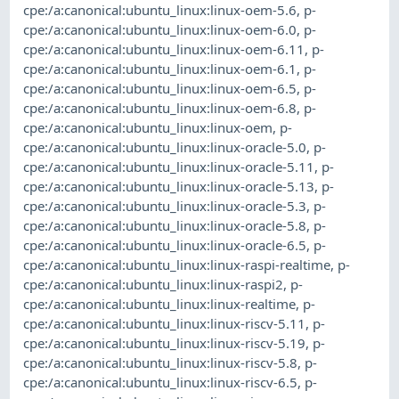
cpe:/a:canonical:ubuntu_linux:linux-oem-5.6
,
p-
cpe:/a:canonical:ubuntu_linux:linux-oem-6.0
,
p-
cpe:/a:canonical:ubuntu_linux:linux-oem-6.11
,
p-
cpe:/a:canonical:ubuntu_linux:linux-oem-6.1
,
p-
cpe:/a:canonical:ubuntu_linux:linux-oem-6.5
,
p-
cpe:/a:canonical:ubuntu_linux:linux-oem-6.8
,
p-
cpe:/a:canonical:ubuntu_linux:linux-oem
,
p-
cpe:/a:canonical:ubuntu_linux:linux-oracle-5.0
,
p-
cpe:/a:canonical:ubuntu_linux:linux-oracle-5.11
,
p-
cpe:/a:canonical:ubuntu_linux:linux-oracle-5.13
,
p-
cpe:/a:canonical:ubuntu_linux:linux-oracle-5.3
,
p-
cpe:/a:canonical:ubuntu_linux:linux-oracle-5.8
,
p-
cpe:/a:canonical:ubuntu_linux:linux-oracle-6.5
,
p-
cpe:/a:canonical:ubuntu_linux:linux-raspi-realtime
,
p-
cpe:/a:canonical:ubuntu_linux:linux-raspi2
,
p-
cpe:/a:canonical:ubuntu_linux:linux-realtime
,
p-
cpe:/a:canonical:ubuntu_linux:linux-riscv-5.11
,
p-
cpe:/a:canonical:ubuntu_linux:linux-riscv-5.19
,
p-
cpe:/a:canonical:ubuntu_linux:linux-riscv-5.8
,
p-
cpe:/a:canonical:ubuntu_linux:linux-riscv-6.5
,
p-