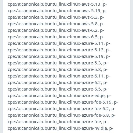
cpe:/a:canonical:ubuntu_linux:linux-aws-5.13
,
p-
cpe:/a:canonical:ubuntu_linux:linux-aws-5.19
,
p-
cpe:/a:canonical:ubuntu_linux:linux-aws-5.3
,
p-
cpe:/a:canonical:ubuntu_linux:linux-aws-5.8
,
p-
cpe:/a:canonical:ubuntu_linux:linux-aws-6.2
,
p-
cpe:/a:canonical:ubuntu_linux:linux-aws-6.5
,
p-
cpe:/a:canonical:ubuntu_linux:linux-azure-5.11
,
p-
cpe:/a:canonical:ubuntu_linux:linux-azure-5.13
,
p-
cpe:/a:canonical:ubuntu_linux:linux-azure-5.19
,
p-
cpe:/a:canonical:ubuntu_linux:linux-azure-5.3
,
p-
cpe:/a:canonical:ubuntu_linux:linux-azure-5.8
,
p-
cpe:/a:canonical:ubuntu_linux:linux-azure-6.11
,
p-
cpe:/a:canonical:ubuntu_linux:linux-azure-6.2
,
p-
cpe:/a:canonical:ubuntu_linux:linux-azure-6.5
,
p-
cpe:/a:canonical:ubuntu_linux:linux-azure-edge
,
p-
cpe:/a:canonical:ubuntu_linux:linux-azure-fde-5.19
,
p-
cpe:/a:canonical:ubuntu_linux:linux-azure-fde-6.2
,
p-
cpe:/a:canonical:ubuntu_linux:linux-azure-fde-6.8
,
p-
cpe:/a:canonical:ubuntu_linux:linux-azure-fde
,
p-
cpe:/a:canonical:ubuntu_linux:linux-azure-nvidia
,
p-