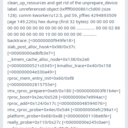
clean_up_resources and get rid of the unprepare_device
label. unreferenced object 0xffff0000861c5d00 (size
128): comm kworker/u12:3, pid 59, jiffies 4294893509
(age 149.220s) hex dump (first 32 bytes): 00 00 00 00
00 00 00 00 00 00 00 00 00 00 00 ................ 00 00 02 88
00 00 00 00 00 00 10 00 00 00 00 00 ............
backtrace: [<00000000f949fe18>]
slab_post_alloc_hook+0x98/0x37c
[<00000000adbfb3e7>]
__kmem_cache_alloc_node+0x138/0x2e0
[<00000000521c0345>] kmalloc_trace+0x40/0x158
[<000000004e330a49>]
rproc_mem_entry_init+0x60/0xf8
[<000000002815755e>]
imx_rproc_prepare+0xe0/0x180 [<0000000003f61b4e>]
rproc_boot+0x2ec/0x528 [<00000000e7e994ac>]
rproc_add+0x124/0x17c [<0000000048594076>]
imx_rproc_probe+0x4ec/0x5d4 [<00000000efc298a1>]
platform_probe+0x68/0xd8 [<00000000110be6fe>]
really_probe+0x110/0x27c [<00000000e245c0ae>]