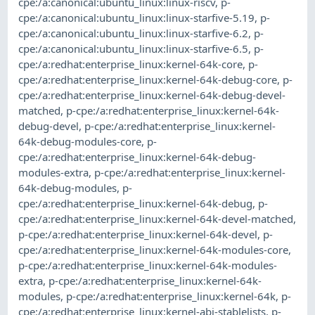
cpe:/a:canonical:ubuntu_linux:linux-riscv
,
p-
cpe:/a:canonical:ubuntu_linux:linux-starfive-5.19
,
p-
cpe:/a:canonical:ubuntu_linux:linux-starfive-6.2
,
p-
cpe:/a:canonical:ubuntu_linux:linux-starfive-6.5
,
p-
cpe:/a:redhat:enterprise_linux:kernel-64k-core
,
p-
cpe:/a:redhat:enterprise_linux:kernel-64k-debug-core
,
p-
cpe:/a:redhat:enterprise_linux:kernel-64k-debug-devel-
matched
,
p-cpe:/a:redhat:enterprise_linux:kernel-64k-
debug-devel
,
p-cpe:/a:redhat:enterprise_linux:kernel-
64k-debug-modules-core
,
p-
cpe:/a:redhat:enterprise_linux:kernel-64k-debug-
modules-extra
,
p-cpe:/a:redhat:enterprise_linux:kernel-
64k-debug-modules
,
p-
cpe:/a:redhat:enterprise_linux:kernel-64k-debug
,
p-
cpe:/a:redhat:enterprise_linux:kernel-64k-devel-matched
,
p-cpe:/a:redhat:enterprise_linux:kernel-64k-devel
,
p-
cpe:/a:redhat:enterprise_linux:kernel-64k-modules-core
,
p-cpe:/a:redhat:enterprise_linux:kernel-64k-modules-
extra
,
p-cpe:/a:redhat:enterprise_linux:kernel-64k-
modules
,
p-cpe:/a:redhat:enterprise_linux:kernel-64k
,
p-
cpe:/a:redhat:enterprise_linux:kernel-abi-stablelists
,
p-