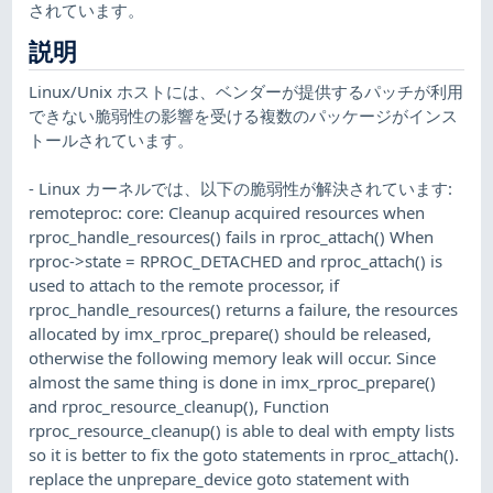
されています。
説明
Linux/Unix ホストには、ベンダーが提供するパッチが利用
できない脆弱性の影響を受ける複数のパッケージがインス
トールされています。
- Linux カーネルでは、以下の脆弱性が解決されています:
remoteproc: core: Cleanup acquired resources when
rproc_handle_resources() fails in rproc_attach() When
rproc->state = RPROC_DETACHED and rproc_attach() is
used to attach to the remote processor, if
rproc_handle_resources() returns a failure, the resources
allocated by imx_rproc_prepare() should be released,
otherwise the following memory leak will occur. Since
almost the same thing is done in imx_rproc_prepare()
and rproc_resource_cleanup(), Function
rproc_resource_cleanup() is able to deal with empty lists
so it is better to fix the goto statements in rproc_attach().
replace the unprepare_device goto statement with