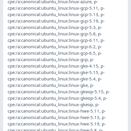
cpe:/a:canonical:ubuntu_linux:linux-azure
,
p-
cpe:/a:canonical:ubuntu_linux:linux-gcp-5.11
,
p-
cpe:/a:canonical:ubuntu_linux:linux-gcp-5.13
,
p-
cpe:/a:canonical:ubuntu_linux:linux-gcp-5.19
,
p-
cpe:/a:canonical:ubuntu_linux:linux-gcp-5.3
,
p-
cpe:/a:canonical:ubuntu_linux:linux-gcp-5.8
,
p-
cpe:/a:canonical:ubuntu_linux:linux-gcp-6.11
,
p-
cpe:/a:canonical:ubuntu_linux:linux-gcp-6.2
,
p-
cpe:/a:canonical:ubuntu_linux:linux-gcp-6.5
,
p-
cpe:/a:canonical:ubuntu_linux:linux-gcp
,
p-
cpe:/a:canonical:ubuntu_linux:linux-gke-4.15
,
p-
cpe:/a:canonical:ubuntu_linux:linux-gke-5.15
,
p-
cpe:/a:canonical:ubuntu_linux:linux-gke-5.4
,
p-
cpe:/a:canonical:ubuntu_linux:linux-gke
,
p-
cpe:/a:canonical:ubuntu_linux:linux-gkeop-5.15
,
p-
cpe:/a:canonical:ubuntu_linux:linux-gkeop-5.4
,
p-
cpe:/a:canonical:ubuntu_linux:linux-gkeop
,
p-
cpe:/a:canonical:ubuntu_linux:linux-hwe-5.11
,
p-
cpe:/a:canonical:ubuntu_linux:linux-hwe-5.13
,
p-
cpe:/a:canonical:ubuntu_linux:linux-hwe-5.19
,
p-
cpe:/a:canonical:ubuntu_linux:linux-hwe-5.8
,
p-