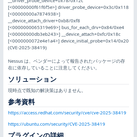
__driver_probe_device+0x78/0x12c
[<00000000f61f6f5e>] driver_probe_device+0x3c/0x118
[<00000000a7874938>]
__device_attach_driver+0xb8/0xf8
[<0000000065319e69>] bus_for_each_drv+0x84/0xe4
[<00000000db3eb243>] __device_attach+0xfc/0x18c
[<0000000072e4e1a4>] device_initial_probe+0x14/0x20
(CVE-2025-38419)
Nessus は、ベンダーによって報告されたパッケージの存
在に依存していることに注意してください。
ソリューション
現時点で既知の解決策はありません。
参考資料
https://access.redhat.com/security/cve/cve-2025-38419
https://ubuntu.com/security/CVE-2025-38419
プラグインの詳細