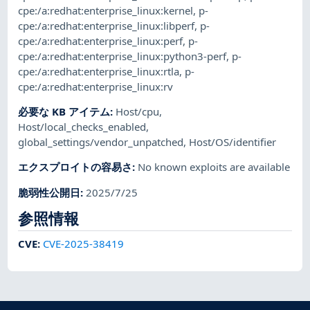
cpe:/a:redhat:enterprise_linux:kernel
,
p-
cpe:/a:redhat:enterprise_linux:libperf
,
p-
cpe:/a:redhat:enterprise_linux:perf
,
p-
cpe:/a:redhat:enterprise_linux:python3-perf
,
p-
cpe:/a:redhat:enterprise_linux:rtla
,
p-
cpe:/a:redhat:enterprise_linux:rv
必要な KB アイテム
:
Host/cpu
,
Host/local_checks_enabled
,
global_settings/vendor_unpatched
,
Host/OS/identifier
エクスプロイトの容易さ
:
No known exploits are available
脆弱性公開日
:
2025/7/25
参照情報
CVE
:
CVE-2025-38419