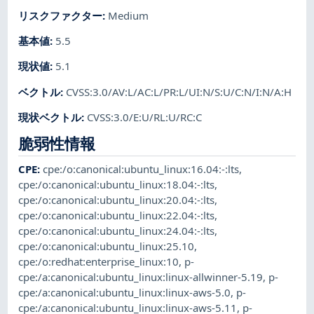
リスクファクター
:
Medium
基本値
:
5.5
現状値
:
5.1
ベクトル
:
CVSS:3.0/AV:L/AC:L/PR:L/UI:N/S:U/C:N/I:N/A:H
現状ベクトル
:
CVSS:3.0/E:U/RL:U/RC:C
脆弱性情報
CPE
:
cpe:/o:canonical:ubuntu_linux:16.04:-:lts
,
cpe:/o:canonical:ubuntu_linux:18.04:-:lts
,
cpe:/o:canonical:ubuntu_linux:20.04:-:lts
,
cpe:/o:canonical:ubuntu_linux:22.04:-:lts
,
cpe:/o:canonical:ubuntu_linux:24.04:-:lts
,
cpe:/o:canonical:ubuntu_linux:25.10
,
cpe:/o:redhat:enterprise_linux:10
,
p-
cpe:/a:canonical:ubuntu_linux:linux-allwinner-5.19
,
p-
cpe:/a:canonical:ubuntu_linux:linux-aws-5.0
,
p-
cpe:/a:canonical:ubuntu_linux:linux-aws-5.11
,
p-