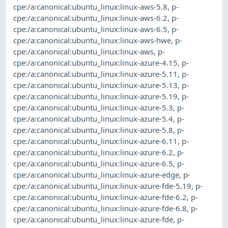
cpe:/a:canonical:ubuntu_linux:linux-aws-5.8
,
p-
cpe:/a:canonical:ubuntu_linux:linux-aws-6.2
,
p-
cpe:/a:canonical:ubuntu_linux:linux-aws-6.5
,
p-
cpe:/a:canonical:ubuntu_linux:linux-aws-hwe
,
p-
cpe:/a:canonical:ubuntu_linux:linux-aws
,
p-
cpe:/a:canonical:ubuntu_linux:linux-azure-4.15
,
p-
cpe:/a:canonical:ubuntu_linux:linux-azure-5.11
,
p-
cpe:/a:canonical:ubuntu_linux:linux-azure-5.13
,
p-
cpe:/a:canonical:ubuntu_linux:linux-azure-5.19
,
p-
cpe:/a:canonical:ubuntu_linux:linux-azure-5.3
,
p-
cpe:/a:canonical:ubuntu_linux:linux-azure-5.4
,
p-
cpe:/a:canonical:ubuntu_linux:linux-azure-5.8
,
p-
cpe:/a:canonical:ubuntu_linux:linux-azure-6.11
,
p-
cpe:/a:canonical:ubuntu_linux:linux-azure-6.2
,
p-
cpe:/a:canonical:ubuntu_linux:linux-azure-6.5
,
p-
cpe:/a:canonical:ubuntu_linux:linux-azure-edge
,
p-
cpe:/a:canonical:ubuntu_linux:linux-azure-fde-5.19
,
p-
cpe:/a:canonical:ubuntu_linux:linux-azure-fde-6.2
,
p-
cpe:/a:canonical:ubuntu_linux:linux-azure-fde-6.8
,
p-
cpe:/a:canonical:ubuntu_linux:linux-azure-fde
,
p-