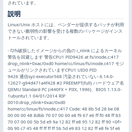
されています。
説明
Linux/Unix ホストには、ベンダーが提供するパッチが利用
できない脆弱性の影響を受ける複数のパッケージがインス
トールされています。
- f2fs破損したイメージからの負の i_nlink によるカーネル
警告を回避します 警告CPU1 PID9426 at fs/inode.c:417
drop_nlink+0xac/0xd0 home/cc/linux/fs/inode.c417 モジ
ュールがリンクされていますCPU1 UID0 PID
9426 通信syz-executor568 汚染されていない 6.14.0-
12627-g94d471a4f428 #2 PREEMPT(full) ハードウェア名
QEMU Standard PC (i440FX + PIIX, 1996)、BIOS 1.13.0-
1ubuntu1.1 04/01/2014 RIP
0010:drop_nlink+0xac/0xd0
home/cc/linux/fs/inode.c:417 Code: 48 8b 5d 28 be 08
00 00 00 48 8dbb 70 07 00 00 e8 f9 67 e6 ff f0 48 ff 83
70 07 00 00 5b 5d e9 9a 12 82 ff e8 95 12 82 ff 90 <0f>
0b 90 c7 45 48 ff ff ff ff 5b 5d e9 83 12 82 ff e8 fe 5f e6