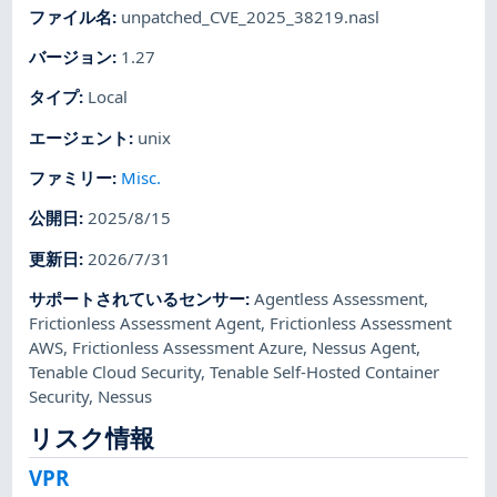
ファイル名
:
unpatched_CVE_2025_38219.nasl
バージョン
:
1.27
タイプ
:
Local
エージェント
:
unix
ファミリー
:
Misc.
公開日
:
2025/8/15
更新日
:
2026/7/31
サポートされているセンサー
:
Agentless Assessment
,
Frictionless Assessment Agent
,
Frictionless Assessment
AWS
,
Frictionless Assessment Azure
,
Nessus Agent
,
Tenable Cloud Security
,
Tenable Self-Hosted Container
Security
,
Nessus
リスク情報
VPR