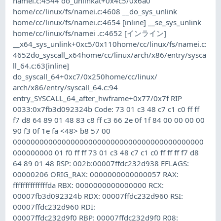
namei.c:4544 do_unlinkat+0x4c5/0x6a0
home/cc/linux/fs/namei.c:4608 __do_sys_unlink
home/cc/linux/fs/namei.c:4654 [inline] __se_sys_unlink
home/cc/linux/fs/namei .c:4652 [インライン]
__x64_sys_unlink+0xc5/0x110home/cc/linux/fs/namei.c:
4652do_syscall_x64home/cc/linux/arch/x86/entry/sysca
ll_64.c:63[inline]
do_syscall_64+0xc7/0x250home/cc/linux/
arch/x86/entry/syscall_64.c:94
entry_SYSCALL_64_after_hwframe+0x77/0x7f RIP
0033:0x7fb3d092324b Code: 73 01 c3 48 c7 c1 c0 ff ff
f7 d8 64 89 01 48 83 c8 ff c3 66 2e 0f 1f 84 00 00 00 00
90 f3 0f 1e fa <48> b8 57 00
0000000000000000000000000000000000000000000
000000000 01 f0 ff ff 73 01 c3 48 c7 c1 c0 ff ff ff f7 d8
64 89 01 48 RSP: 002b:00007ffdc232d938 EFLAGS:
00000206 ORIG_RAX: 0000000000000057 RAX:
ffffffffffffffda RBX: 0000000000000000 RCX:
00007fb3d092324b RDX: 00007ffdc232d960 RSI:
00007ffdc232d960 RDI:
00007ffdc232d9f0 RBP: 00007ffdc232d9f0 R08: