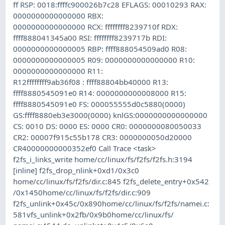
ff RSP: 0018:ffffc900026b7c28 EFLAGS: 00010293 RAX:
0000000000000000 RBX:
0000000000000000 RCX: ffffffff8239710f RDX:
ffff888041345a00 RSI: ffffffff8239717b RDI:
0000000000000005 RBP: ffff888054509ad0 R08:
0000000000000005 R09: 0000000000000000 R10:
0000000000000000 R11:
R12ffffffff9ab36f08 : ffff88804bb40000 R13:
ffff8880545091e0 R14: 0000000000008000 R15:
ffff8880545091e0 FS: 000055555d0c5880(0000)
GS:ffff8880eb3e3000(0000) knlGS:0000000000000000
CS: 0010 DS: 0000 ES: 0000 CR0: 0000000080050033
CR2: 00007f915c55b178 CR3: 0000000050d20000
CR40000000000352ef0 Call Trace <task>
f2fs_i_links_write home/cc/linux/fs/f2fs/f2fs.h:3194
[inline] f2fs_drop_nlink+0xd1/0x3c0
home/cc/linux/fs/f2fs/dir.c:845 f2fs_delete_entry+0x542
/0x1450home/cc/linux/fs/f2fs/dir.c:909
f2fs_unlink+0x45c/0x890home/cc/linux/fs/f2fs/namei.c:
581vfs_unlink+0x2fb/0x9b0home/cc/linux/fs/