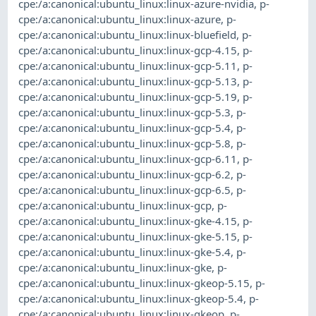
cpe:/a:canonical:ubuntu_linux:linux-azure-nvidia
,
p-
cpe:/a:canonical:ubuntu_linux:linux-azure
,
p-
cpe:/a:canonical:ubuntu_linux:linux-bluefield
,
p-
cpe:/a:canonical:ubuntu_linux:linux-gcp-4.15
,
p-
cpe:/a:canonical:ubuntu_linux:linux-gcp-5.11
,
p-
cpe:/a:canonical:ubuntu_linux:linux-gcp-5.13
,
p-
cpe:/a:canonical:ubuntu_linux:linux-gcp-5.19
,
p-
cpe:/a:canonical:ubuntu_linux:linux-gcp-5.3
,
p-
cpe:/a:canonical:ubuntu_linux:linux-gcp-5.4
,
p-
cpe:/a:canonical:ubuntu_linux:linux-gcp-5.8
,
p-
cpe:/a:canonical:ubuntu_linux:linux-gcp-6.11
,
p-
cpe:/a:canonical:ubuntu_linux:linux-gcp-6.2
,
p-
cpe:/a:canonical:ubuntu_linux:linux-gcp-6.5
,
p-
cpe:/a:canonical:ubuntu_linux:linux-gcp
,
p-
cpe:/a:canonical:ubuntu_linux:linux-gke-4.15
,
p-
cpe:/a:canonical:ubuntu_linux:linux-gke-5.15
,
p-
cpe:/a:canonical:ubuntu_linux:linux-gke-5.4
,
p-
cpe:/a:canonical:ubuntu_linux:linux-gke
,
p-
cpe:/a:canonical:ubuntu_linux:linux-gkeop-5.15
,
p-
cpe:/a:canonical:ubuntu_linux:linux-gkeop-5.4
,
p-
cpe:/a:canonical:ubuntu_linux:linux-gkeop
,
p-