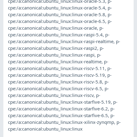
cpe:/a:canonical:ubuntu_linux:linux-oracle-5.3
,
p-
cpe:/a:canonical:ubuntu_linux:linux-oracle-5.4
,
p-
cpe:/a:canonical:ubuntu_linux:linux-oracle-5.8
,
p-
cpe:/a:canonical:ubuntu_linux:linux-oracle-6.5
,
p-
cpe:/a:canonical:ubuntu_linux:linux-oracle
,
p-
cpe:/a:canonical:ubuntu_linux:linux-raspi-5.4
,
p-
cpe:/a:canonical:ubuntu_linux:linux-raspi-realtime
,
p-
cpe:/a:canonical:ubuntu_linux:linux-raspi2
,
p-
cpe:/a:canonical:ubuntu_linux:linux-raspi
,
p-
cpe:/a:canonical:ubuntu_linux:linux-realtime
,
p-
cpe:/a:canonical:ubuntu_linux:linux-riscv-5.11
,
p-
cpe:/a:canonical:ubuntu_linux:linux-riscv-5.19
,
p-
cpe:/a:canonical:ubuntu_linux:linux-riscv-5.8
,
p-
cpe:/a:canonical:ubuntu_linux:linux-riscv-6.5
,
p-
cpe:/a:canonical:ubuntu_linux:linux-riscv
,
p-
cpe:/a:canonical:ubuntu_linux:linux-starfive-5.19
,
p-
cpe:/a:canonical:ubuntu_linux:linux-starfive-6.2
,
p-
cpe:/a:canonical:ubuntu_linux:linux-starfive-6.5
,
p-
cpe:/a:canonical:ubuntu_linux:linux-xilinx-zynqmp
,
p-
cpe:/a:canonical:ubuntu_linux:linux