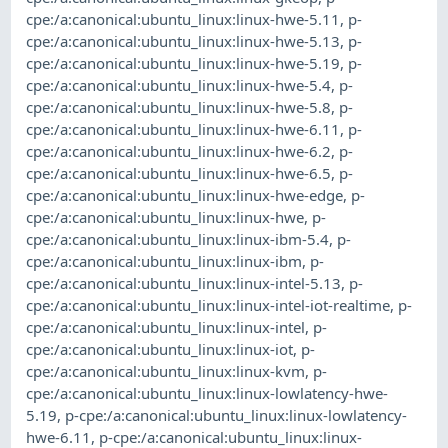
cpe:/a:canonical:ubuntu_linux:linux-hwe-5.11
,
p-
cpe:/a:canonical:ubuntu_linux:linux-hwe-5.13
,
p-
cpe:/a:canonical:ubuntu_linux:linux-hwe-5.19
,
p-
cpe:/a:canonical:ubuntu_linux:linux-hwe-5.4
,
p-
cpe:/a:canonical:ubuntu_linux:linux-hwe-5.8
,
p-
cpe:/a:canonical:ubuntu_linux:linux-hwe-6.11
,
p-
cpe:/a:canonical:ubuntu_linux:linux-hwe-6.2
,
p-
cpe:/a:canonical:ubuntu_linux:linux-hwe-6.5
,
p-
cpe:/a:canonical:ubuntu_linux:linux-hwe-edge
,
p-
cpe:/a:canonical:ubuntu_linux:linux-hwe
,
p-
cpe:/a:canonical:ubuntu_linux:linux-ibm-5.4
,
p-
cpe:/a:canonical:ubuntu_linux:linux-ibm
,
p-
cpe:/a:canonical:ubuntu_linux:linux-intel-5.13
,
p-
cpe:/a:canonical:ubuntu_linux:linux-intel-iot-realtime
,
p-
cpe:/a:canonical:ubuntu_linux:linux-intel
,
p-
cpe:/a:canonical:ubuntu_linux:linux-iot
,
p-
cpe:/a:canonical:ubuntu_linux:linux-kvm
,
p-
cpe:/a:canonical:ubuntu_linux:linux-lowlatency-hwe-
5.19
,
p-cpe:/a:canonical:ubuntu_linux:linux-lowlatency-
hwe-6.11
,
p-cpe:/a:canonical:ubuntu_linux:linux-