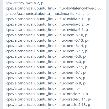
lowlatency-hwe-6.2
,
p-
cpe:/a:canonical:ubuntu_linux:linux-lowlatency-hwe-6.5
,
p-cpe:/a:canonical:ubuntu_linux:linux-lts-xenial
,
p-
cpe:/a:canonical:ubuntu_linux:linux-nvidia-6.11
,
p-
cpe:/a:canonical:ubuntu_linux:linux-nvidia-6.2
,
p-
cpe:/a:canonical:ubuntu_linux:linux-nvidia-6.5
,
p-
cpe:/a:canonical:ubuntu_linux:linux-oem-5.10
,
p-
cpe:/a:canonical:ubuntu_linux:linux-oem-5.13
,
p-
cpe:/a:canonical:ubuntu_linux:linux-oem-5.14
,
p-
cpe:/a:canonical:ubuntu_linux:linux-oem-5.17
,
p-
cpe:/a:canonical:ubuntu_linux:linux-oem-5.6
,
p-
cpe:/a:canonical:ubuntu_linux:linux-oem-6.0
,
p-
cpe:/a:canonical:ubuntu_linux:linux-oem-6.11
,
p-
cpe:/a:canonical:ubuntu_linux:linux-oem-6.1
,
p-
cpe:/a:canonical:ubuntu_linux:linux-oem-6.5
,
p-
cpe:/a:canonical:ubuntu_linux:linux-oem-6.8
,
p-
cpe:/a:canonical:ubuntu_linux:linux-oem
,
p-
cpe:/a:canonical:ubuntu_linux:linux-oracle-5.0
,
p-
cpe:/a:canonical:ubuntu_linux:linux-oracle-5.11
,
p-
cpe:/a:canonical:ubuntu_linux:linux-oracle-5.13
,
p-