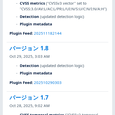
CVSS metrics
("CVSSv3 vector" set to
"CVSS:3.0/AV:L/AC:L/PR:L/UI:N/S:U/C:N/I:N/A:H")
Detection
(updated detection logic)
Plugin metadata
Plugin Feed
:
202511182144
バージョン 1.8
Oct 29, 2025, 3:03 AM
Detection
(updated detection logic)
Plugin metadata
Plugin Feed
:
202510290303
バージョン 1.7
Oct 28, 2025, 9:02 AM
CVSS temporal metrics
("CVSSv2 temporal