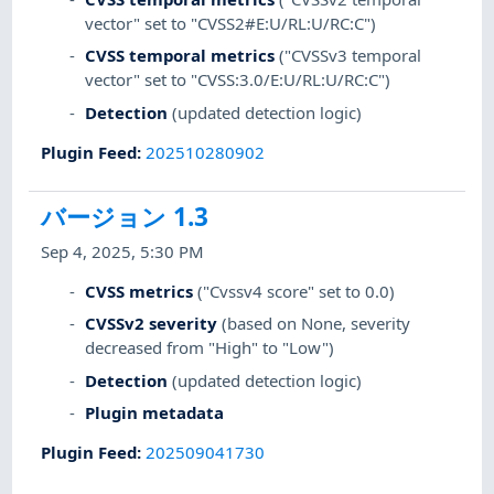
vector" set to "CVSS2#E:U/RL:U/RC:C")
CVSS temporal metrics
("CVSSv3 temporal
vector" set to "CVSS:3.0/E:U/RL:U/RC:C")
Detection
(updated detection logic)
Plugin Feed
:
202510280902
バージョン 1.3
Sep 4, 2025, 5:30 PM
CVSS metrics
("Cvssv4 score" set to 0.0)
CVSSv2 severity
(based on None, severity
decreased from "High" to "Low")
Detection
(updated detection logic)
Plugin metadata
Plugin Feed
:
202509041730