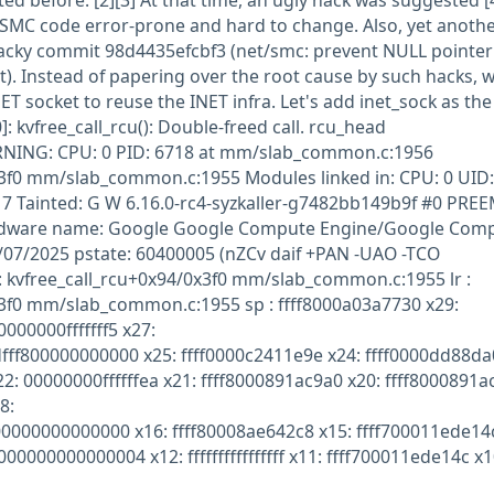
ed before. [2][3] At that time, an ugly hack was suggested [4
 SMC code error-prone and hard to change. Also, yet anoth
hacky commit 98d4435efcbf3 (net/smc: prevent NULL pointer
t). Instead of papering over the root cause by such hacks, 
T socket to reuse the INET infra. Let's add inet_sock as the 
 kvfree_call_rcu(): Double-freed call. rcu_head
ING: CPU: 0 PID: 6718 at mm/slab_common.c:1956
x3f0 mm/slab_common.c:1955 Modules linked in: CPU: 0 UID:
17 Tainted: G W 6.16.0-rc4-syzkaller-g7482bb149b9f #0 PRE
rdware name: Google Google Compute Engine/Google Com
/07/2025 pstate: 60400005 (nZCv daif +PAN -UAO -TCO
 : kvfree_call_rcu+0x94/0x3f0 mm/slab_common.c:1955 lr :
x3f0 mm/slab_common.c:1955 sp : ffff8000a03a7730 x29:
000000fffffff5 x27:
dfff800000000000 x25: ffff0000c2411e9e x24: ffff0000dd88da
22: 00000000ffffffea x21: ffff8000891ac9a0 x20: ffff8000891a
8:
000000000000000 x16: ffff80008ae642c8 x15: ffff700011ede14
00000000000004 x12: ffffffffffffffff x11: ffff700011ede14c x1