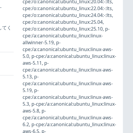
cpe:/o:canonical:ubuntu_linux:20.04:-:lts
,
-
cpe:/o:canonical:ubuntu_linux:22.04:-:lts
,
cpe:/o:canonical:ubuntu_linux:24.04:-:lts
,
cpe:/o:canonical:ubuntu_linux:25.04
,
してく
cpe:/o:canonical:ubuntu_linux:25.10
,
p-
cpe:/a:canonical:ubuntu_linux:linux-
allwinner-5.19
,
p-
cpe:/a:canonical:ubuntu_linux:linux-aws-
5.0
,
p-cpe:/a:canonical:ubuntu_linux:linux-
aws-5.11
,
p-
cpe:/a:canonical:ubuntu_linux:linux-aws-
5.13
,
p-
cpe:/a:canonical:ubuntu_linux:linux-aws-
5.19
,
p-
cpe:/a:canonical:ubuntu_linux:linux-aws-
5.3
,
p-cpe:/a:canonical:ubuntu_linux:linux-
aws-5.8
,
p-
cpe:/a:canonical:ubuntu_linux:linux-aws-
6.2
,
p-cpe:/a:canonical:ubuntu_linux:linux-
aws-6.5
,
p-