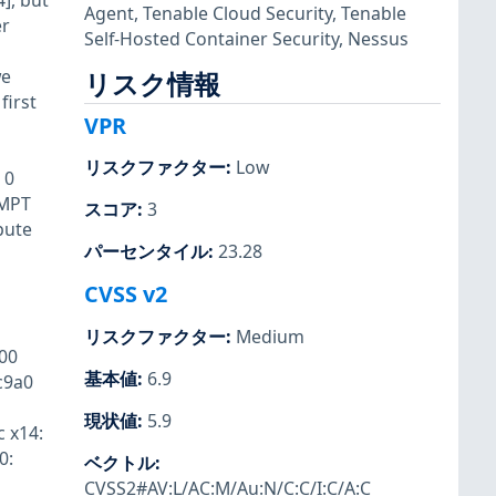
], but
Agent
,
Tenable Cloud Security
,
Tenable
er
Self-Hosted Container Security
,
Nessus
we
リスク情報
first
VPR
リスクファクター
:
Low
 0
EMPT
スコア
:
3
pute
パーセンタイル
:
23.28
CVSS v2
リスクファクター
:
Medium
00
基本値
:
6.9
c9a0
現状値
:
5.9
c x14:
0:
ベクトル
:
CVSS2#AV:L/AC:M/Au:N/C:C/I:C/A:C