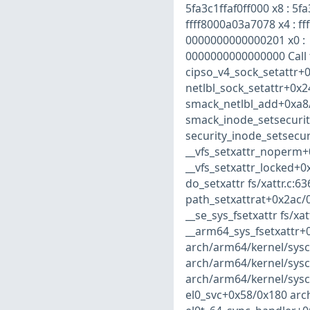
5fa3c1ffaf0ff000 x8 : 5
ffff8000a03a7078 x4 : f
0000000000000201 x0 :
0000000000000000 Call 
cipso_v4_sock_setattr+0
netlbl_sock_setattr+0x2
smack_netlbl_add+0xa8
smack_inode_setsecurit
security_inode_setsecur
__vfs_setxattr_noperm+0
__vfs_setxattr_locked+0x
do_setxattr fs/xattr.c:63
path_setxattrat+0x2ac/0x3
__se_sys_fsetxattr fs/xatt
__arm64_sys_fsetxattr+0x
arch/arm64/kernel/sysca
arch/arm64/kernel/sysc
arch/arm64/kernel/sysca
el0_svc+0x58/0x180 ar