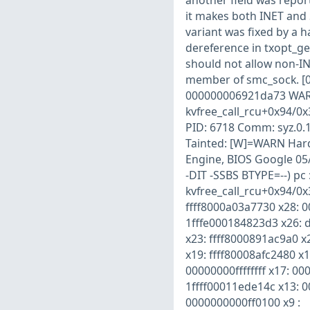
another field was report
it makes both INET and
variant was fixed by a 
dereference in txopt_ge
should not allow non-INE
member of smc_sock. [0]:
000000006921da73 WARN
kvfree_call_rcu+0x94/0
PID: 6718 Comm: syz.0.
Tainted: [W]=WARN Ha
Engine, BIOS Google 05
-DIT -SSBS BTYPE=--) pc
kvfree_call_rcu+0x94/0
ffff8000a03a7730 x28: 00
1fffe000184823d3 x26: 
x23: ffff8000891ac9a0 x
x19: ffff80008afc2480 x1
00000000ffffffff x17: 0
1ffff00011ede14c x13: 00
0000000000ff0100 x9 :