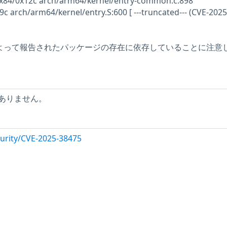
0x84/0x12c arch/arm64/kernel/entry-common.c:898
c arch/arm64/kernel/entry.S:600 [ ---truncated--- (CVE-2025
ーによって報告されたパッケージの存在に依存していることに注意
ありません。
urity/CVE-2025-38475