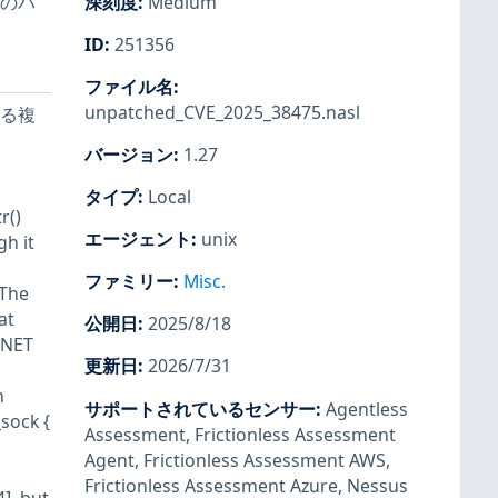
数のパ
深刻度
:
Medium
ID
:
251356
ファイル名
:
unpatched_CVE_2025_38475.nasl
ける複
バージョン
:
1.27
タイプ
:
Local
r()
エージェント
:
unix
gh it
ファミリー
:
Misc.
 The
at
公開日
:
2025/8/18
INET
更新日
:
2026/7/31
n
サポートされているセンサー
:
Agentless
_sock {
Assessment
,
Frictionless Assessment
Agent
,
Frictionless Assessment AWS
,
Frictionless Assessment Azure
,
Nessus