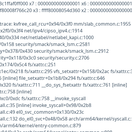
fa3c1ffaf0ff000 x7 : 0000000000000001 x6 : 0000000000000001 
fff80008f766c20 x3 : ffff80008054d360 x2 : 0000000000000000 
trace: kvfree_call_rcu+0x94/0x3f0 mm/slab_common.c:1955 
x2f0/0x3f4 net/ipv4/cipso_ipv4.c:1914
40/0x334 net/netlabel/netlabel_kapi.c:1000
/0x158 security/smack/smack_lsm.c:2581
y+0x378/0x430 security/smack/smack_lsm.c:2912
ity+0x118/0x3c0 security/security.c:2706
x174/0x5c4 fs/xattr.c:251
1ec/0x218 fs/xattr.c:295 vfs_setxattr+0x158/0x2ac fs/xattr.c:
6 [inline] file_setxattr+0x1b8/0x294 fs/xattr.c:646
20 fs/xattr.c:711 __do_sys_fsetxattr fs/xattr.c:761 [inline]
r.c:758 [inline]
c0/0xdc fs/xattr.c:758 __invoke_syscall
ll.c:35 [inline] invoke_syscall+0x98/0x2b8
all.c:49 el0_svc_common+0x130/0x23c
ll.c:132 do_el0_svc+0x48/0x58 arch/arm64/kernel/syscall.c
ch/arm64/kernel/entry-common.c:879