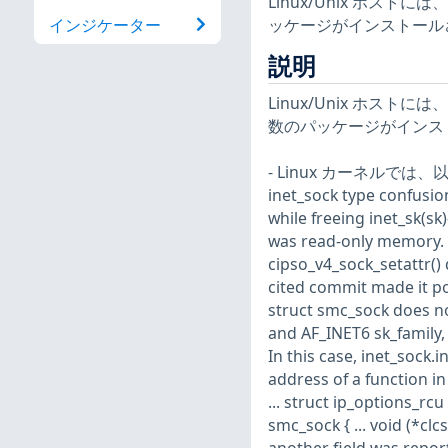
Linux/Unix ホ
ッケージがインストール
インジケーター
説明
Linux/Unix ホ
数のパッケージがインス
- Linux カーネルでは、以下
inet_sock type confusion
while freeing inet_sk(sk
was read-only memory.
cipso_v4_sock_setattr()
cited commit made it po
struct smc_sock does no
and AF_INET6 sk_family,
In this case, inet_sock.
address of a function in
... struct ip_options_rc
smc_sock { ... void (*cl