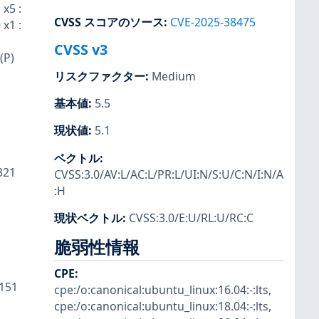
x5 :
CVSS スコアのソース
:
CVE-2025-38475
x1 :
CVSS v3
(P)
リスクファクター
:
Medium
基本値
:
5.5
現状値
:
5.1
ベクトル
:
321
CVSS:3.0/AV:L/AC:L/PR:L/UI:N/S:U/C:N/I:N/A
:H
現状ベクトル
:
CVSS:3.0/E:U/RL:U/RC:C
脆弱性情報
CPE
:
:151
cpe:/o:canonical:ubuntu_linux:16.04:-:lts
,
cpe:/o:canonical:ubuntu_linux:18.04:-:lts
,