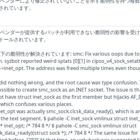
ストには、ベンダーにより修正されていないことを示す脆弱性を持つ複
されています。
ストには、ベンダーが提供するパッチが利用できない脆弱性の影響を受
トールされています。
の脆弱性が解決されています: smc: Fix various oops due to
. syzbot reported weird splats [0][1] in cipso_v4_sock_setatt
)->inet_opt. The address was freed multiple times even thou
 did nothing wrong, and the root cause was type confusion.
ssible to create smc_sock as an INET socket. The issue is th
t have struct inet_sock as the first member but hijacks AF_
 which confuses various places.
inet_opt was actually smc_sock.clcsk_data_ready(), which is a
 the text segment. $ pahole -C inet_sock vmlinux struct inet
u * inet_opt; /* 784 8 */ $ pahole -C smc_sock vmlinux struct
csk_data_ready)(struct sock *); /* 784 8 */ The same issue for