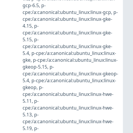
gcp-6.5
,
p-
cpe:/a:canonical:ubuntu_linux:linux-gcp
,
p-
cpe:/a:canonical:ubuntu_linux:linux-gke-
4.15
,
p-
cpe:/a:canonical:ubuntu_linux:linux-gke-
5.15
,
p-
cpe:/a:canonical:ubuntu_linux:linux-gke-
5.4
,
p-cpe:/a:canonical:ubuntu_linux:linux-
gke
,
p-cpe:/a:canonical:ubuntu_linux:linux-
gkeop-5.15
,
p-
cpe:/a:canonical:ubuntu_linux:linux-gkeop-
5.4
,
p-cpe:/a:canonical:ubuntu_linux:linux-
gkeop
,
p-
cpe:/a:canonical:ubuntu_linux:linux-hwe-
5.11
,
p-
cpe:/a:canonical:ubuntu_linux:linux-hwe-
5.13
,
p-
cpe:/a:canonical:ubuntu_linux:linux-hwe-
5.19
,
p-