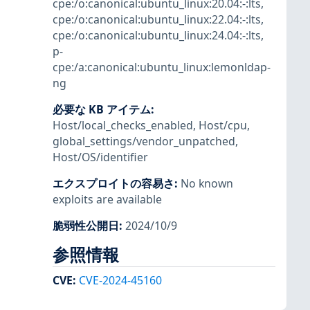
cpe:/o:canonical:ubuntu_linux:20.04:-:lts
,
cpe:/o:canonical:ubuntu_linux:22.04:-:lts
,
cpe:/o:canonical:ubuntu_linux:24.04:-:lts
,
p-
cpe:/a:canonical:ubuntu_linux:lemonldap-
ng
必要な KB アイテム
:
Host/local_checks_enabled
,
Host/cpu
,
global_settings/vendor_unpatched
,
Host/OS/identifier
エクスプロイトの容易さ
:
No known
exploits are available
脆弱性公開日
:
2024/10/9
参照情報
CVE
:
CVE-2024-45160