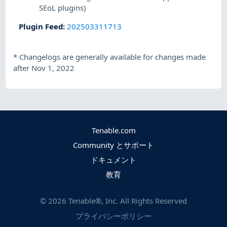
SEoL plugins)
Plugin Feed
:
202503311713
*
Changelogs are generally available for changes made
after Nov 1, 2022
Tenable.com
Community とサポート
ドキュメント
教育
©
2026
Tenable®, Inc. All Rights Reserved
プライバシーポリシー