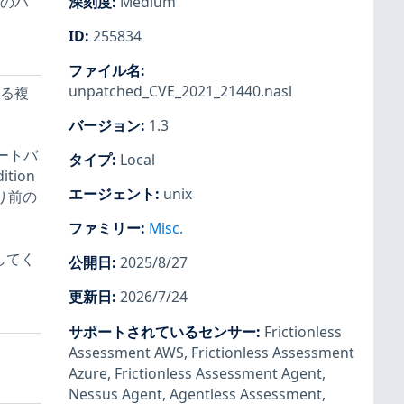
数のパ
深刻度
:
Medium
ID
:
255834
ファイル名
:
unpatched_CVE_2021_21440.nasl
ける複
バージョン
:
1.3
ポートバ
タイプ
:
Local
tion
エージェント
:
unix
より前の
ファミリー
:
Misc.
してく
公開日
:
2025/8/27
更新日
:
2026/7/24
サポートされているセンサー
:
Frictionless
Assessment AWS
,
Frictionless Assessment
Azure
,
Frictionless Assessment Agent
,
Nessus Agent
,
Agentless Assessment
,