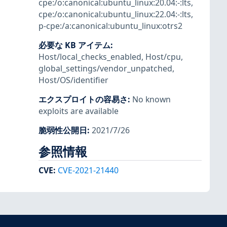
cpe:/o:canonical:ubuntu_linux:20.04:-:lts
,
cpe:/o:canonical:ubuntu_linux:22.04:-:lts
,
p-cpe:/a:canonical:ubuntu_linux:otrs2
必要な KB アイテム
:
Host/local_checks_enabled
,
Host/cpu
,
global_settings/vendor_unpatched
,
Host/OS/identifier
エクスプロイトの容易さ
:
No known
exploits are available
脆弱性公開日
:
2021/7/26
参照情報
CVE
:
CVE-2021-21440