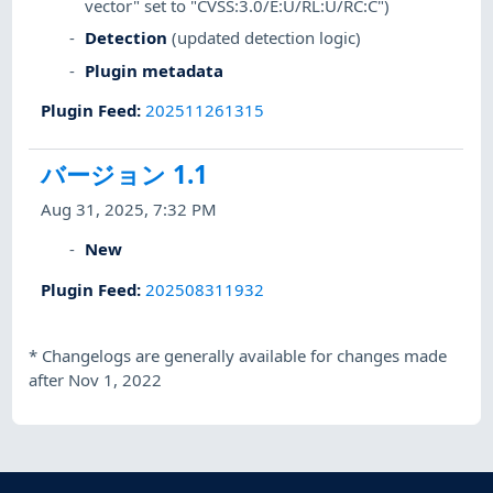
vector" set to "CVSS:3.0/E:U/RL:U/RC:C")
Detection
(updated detection logic)
Plugin metadata
Plugin Feed
:
202511261315
バージョン 1.1
Aug 31, 2025, 7:32 PM
New
Plugin Feed
:
202508311932
*
Changelogs are generally available for changes made
after Nov 1, 2022