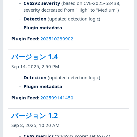
CVSSv2 severity
(based on CVE-2025-58438,
severity decreased from "High" to "Medium")
Detection
(updated detection logic)
Plugin metadata
Plugin Feed
:
202510280902
バージョン 1.4
Sep 14, 2025, 2:50 PM
Detection
(updated detection logic)
Plugin metadata
Plugin Feed
:
202509141450
バージョン 1.2
Sep 8, 2025, 10:20 AM
CVSS metrics
("CVSSv2 score" set to 6.4)