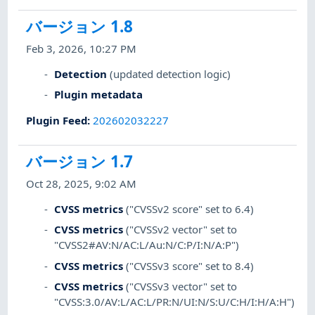
バージョン 1.8
Feb 3, 2026, 10:27 PM
Detection
(updated detection logic)
Plugin metadata
Plugin Feed
:
202602032227
バージョン 1.7
Oct 28, 2025, 9:02 AM
CVSS metrics
("CVSSv2 score" set to 6.4)
CVSS metrics
("CVSSv2 vector" set to
"CVSS2#AV:N/AC:L/Au:N/C:P/I:N/A:P")
CVSS metrics
("CVSSv3 score" set to 8.4)
CVSS metrics
("CVSSv3 vector" set to
"CVSS:3.0/AV:L/AC:L/PR:N/UI:N/S:U/C:H/I:H/A:H")