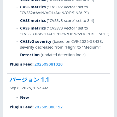
CVSS metrics
("CVSSv2 vector" set to
"CVSS2#AV:N/AC:L/Au:N/C:P/I:N/A:P")
CVSS metrics
("CVSSv3 score" set to 8.4)
CVSS metrics
("CVSSv3 vector" set to
"CVSS:3.0/AV:L/AC:L/PR:N/UI:N/S:U/C:H/I:H/A:H")
CVSSv2 severity
(based on CVE-2025-58438,
severity decreased from "High" to "Medium")
Detection
(updated detection logic)
Plugin Feed
:
202509081020
バージョン 1.1
Sep 8, 2025, 1:52 AM
New
Plugin Feed
:
202509080152