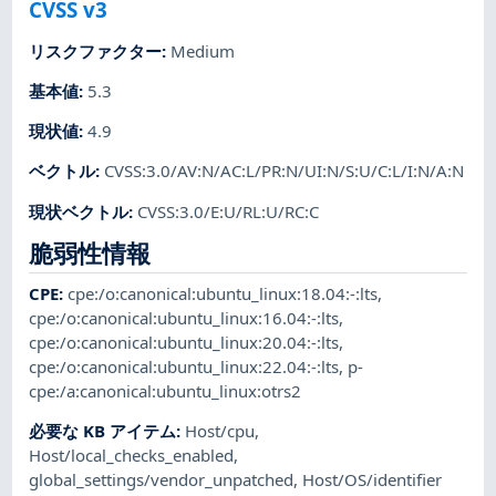
CVSS v3
リスクファクター
:
Medium
基本値
:
5.3
現状値
:
4.9
ベクトル
:
CVSS:3.0/AV:N/AC:L/PR:N/UI:N/S:U/C:L/I:N/A:N
現状ベクトル
:
CVSS:3.0/E:U/RL:U/RC:C
脆弱性情報
CPE
:
cpe:/o:canonical:ubuntu_linux:18.04:-:lts
,
cpe:/o:canonical:ubuntu_linux:16.04:-:lts
,
cpe:/o:canonical:ubuntu_linux:20.04:-:lts
,
cpe:/o:canonical:ubuntu_linux:22.04:-:lts
,
p-
cpe:/a:canonical:ubuntu_linux:otrs2
必要な KB アイテム
:
Host/cpu
,
Host/local_checks_enabled
,
global_settings/vendor_unpatched
,
Host/OS/identifier