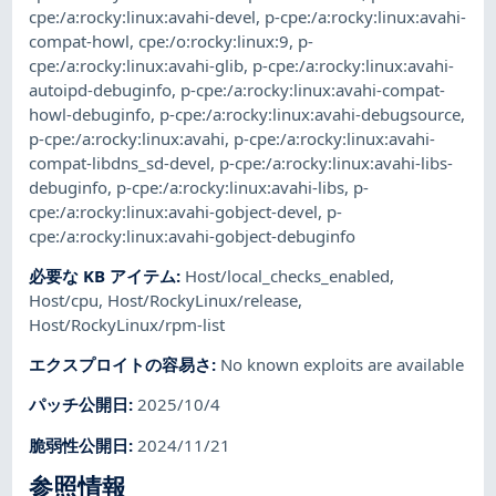
cpe:/a:rocky:linux:avahi-devel
,
p-cpe:/a:rocky:linux:avahi-
compat-howl
,
cpe:/o:rocky:linux:9
,
p-
cpe:/a:rocky:linux:avahi-glib
,
p-cpe:/a:rocky:linux:avahi-
autoipd-debuginfo
,
p-cpe:/a:rocky:linux:avahi-compat-
howl-debuginfo
,
p-cpe:/a:rocky:linux:avahi-debugsource
,
p-cpe:/a:rocky:linux:avahi
,
p-cpe:/a:rocky:linux:avahi-
compat-libdns_sd-devel
,
p-cpe:/a:rocky:linux:avahi-libs-
debuginfo
,
p-cpe:/a:rocky:linux:avahi-libs
,
p-
cpe:/a:rocky:linux:avahi-gobject-devel
,
p-
cpe:/a:rocky:linux:avahi-gobject-debuginfo
必要な KB アイテム
:
Host/local_checks_enabled
,
Host/cpu
,
Host/RockyLinux/release
,
Host/RockyLinux/rpm-list
エクスプロイトの容易さ
:
No known exploits are available
パッチ公開日
:
2025/10/4
脆弱性公開日
:
2024/11/21
参照情報