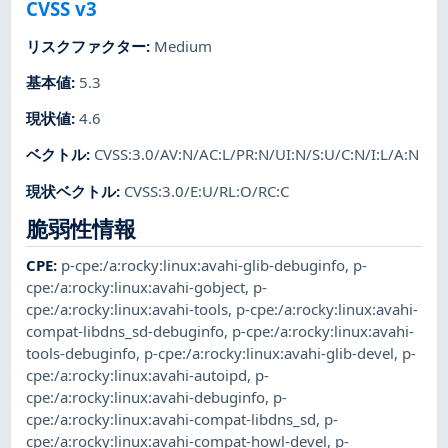
CVSS v3
リスクファクター
:
Medium
基本値
:
5.3
現状値
:
4.6
ベクトル
:
CVSS:3.0/AV:N/AC:L/PR:N/UI:N/S:U/C:N/I:L/A:N
現状ベクトル
:
CVSS:3.0/E:U/RL:O/RC:C
脆弱性情報
CPE
:
p-cpe:/a:rocky:linux:avahi-glib-debuginfo
,
p-
cpe:/a:rocky:linux:avahi-gobject
,
p-
cpe:/a:rocky:linux:avahi-tools
,
p-cpe:/a:rocky:linux:avahi-
compat-libdns_sd-debuginfo
,
p-cpe:/a:rocky:linux:avahi-
tools-debuginfo
,
p-cpe:/a:rocky:linux:avahi-glib-devel
,
p-
cpe:/a:rocky:linux:avahi-autoipd
,
p-
cpe:/a:rocky:linux:avahi-debuginfo
,
p-
cpe:/a:rocky:linux:avahi-compat-libdns_sd
,
p-
cpe:/a:rocky:linux:avahi-compat-howl-devel
,
p-