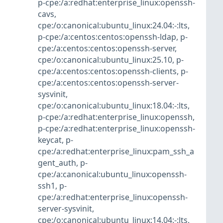
p-cpe:/a:redhat:enterprise_linux:openssh-
cavs
,
cpe:/o:canonical:ubuntu_linux:24.04:-:lts
,
p-cpe:/a:centos:centos:openssh-ldap
,
p-
cpe:/a:centos:centos:openssh-server
,
cpe:/o:canonical:ubuntu_linux:25.10
,
p-
cpe:/a:centos:centos:openssh-clients
,
p-
cpe:/a:centos:centos:openssh-server-
sysvinit
,
cpe:/o:canonical:ubuntu_linux:18.04:-:lts
,
p-cpe:/a:redhat:enterprise_linux:openssh
,
p-cpe:/a:redhat:enterprise_linux:openssh-
keycat
,
p-
cpe:/a:redhat:enterprise_linux:pam_ssh_a
gent_auth
,
p-
cpe:/a:canonical:ubuntu_linux:openssh-
ssh1
,
p-
cpe:/a:redhat:enterprise_linux:openssh-
server-sysvinit
,
cpe:/o:canonical:ubuntu_linux:14.04:-:lts
,