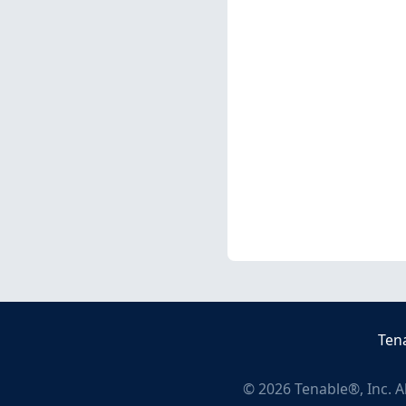
Ten
©
2026
Tenable®, Inc. A