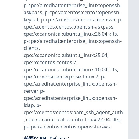
p-cpe:/a:redhat:enterprise_linux:openssh-
askpass
,
p-cpe:/a:centos:centos:openssh-
keycat
,
p-cpe:/a:centos:centos:openssh
,
p-
cpe:/a:centos:centos:openssh-askpass
,
cpe:/o:canonical:ubuntu_linux:26.04:-:lts
,
p-cpe:/a:redhat:enterprise_linux:openssh-
clients
,
cpe:/o:canonical:ubuntu_linux:25.04
,
cpe:/o:centos:centos:7
,
cpe:/o:canonical:ubuntu_linux:16.04:-:lts
,
cpe:/o:redhat:enterprise_linux:7
,
p-
cpe:/a:redhat:enterprise_linux:openssh-
server
,
p-
cpe:/a:redhat:enterprise_linux:openssh-
ldap
,
p-
cpe:/a:centos:centos:pam_ssh_agent_auth
,
cpe:/o:canonical:ubuntu_linux:22.04:-:lts
,
p-cpe:/a:centos:centos:openssh-cavs
必要な KB アイテム
: