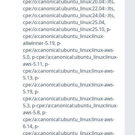
cpe:/o:canonical:ubuntu_linux:20.04:-:lts
,
cpe:/o:canonical:ubuntu_linux:22.04:-:lts
,
cpe:/o:canonical:ubuntu_linux:24.04:-:lts
,
cpe:/o:canonical:ubuntu_linux:25.04
,
cpe:/o:canonical:ubuntu_linux:25.10
,
p-
cpe:/a:canonical:ubuntu_linux:linux-
allwinner-5.19
,
p-
cpe:/a:canonical:ubuntu_linux:linux-aws-
5.0
,
p-cpe:/a:canonical:ubuntu_linux:linux-
aws-5.11
,
p-
cpe:/a:canonical:ubuntu_linux:linux-aws-
5.13
,
p-
cpe:/a:canonical:ubuntu_linux:linux-aws-
5.19
,
p-
cpe:/a:canonical:ubuntu_linux:linux-aws-
5.3
,
p-cpe:/a:canonical:ubuntu_linux:linux-
aws-5.8
,
p-
cpe:/a:canonical:ubuntu_linux:linux-aws-
6.14
,
p-
cpe:/a:canonical:ubuntu_linux:linux-aws-