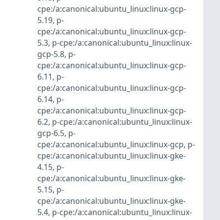
cpe:/a:canonical:ubuntu_linux:linux-gcp-
5.19
,
p-
cpe:/a:canonical:ubuntu_linux:linux-gcp-
5.3
,
p-cpe:/a:canonical:ubuntu_linux:linux-
gcp-5.8
,
p-
cpe:/a:canonical:ubuntu_linux:linux-gcp-
6.11
,
p-
cpe:/a:canonical:ubuntu_linux:linux-gcp-
6.14
,
p-
cpe:/a:canonical:ubuntu_linux:linux-gcp-
6.2
,
p-cpe:/a:canonical:ubuntu_linux:linux-
gcp-6.5
,
p-
cpe:/a:canonical:ubuntu_linux:linux-gcp
,
p-
cpe:/a:canonical:ubuntu_linux:linux-gke-
4.15
,
p-
cpe:/a:canonical:ubuntu_linux:linux-gke-
5.15
,
p-
cpe:/a:canonical:ubuntu_linux:linux-gke-
5.4
,
p-cpe:/a:canonical:ubuntu_linux:linux-