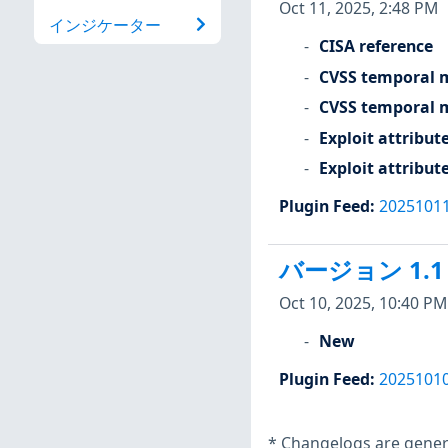
Oct 11, 2025, 2:48 PM
インジケーター
CISA reference
CVSS temporal m
CVSS temporal m
Exploit attribut
Exploit attribut
Plugin Feed
:
2025101
バージョン 1.1
Oct 10, 2025, 10:40 PM
New
Plugin Feed
:
2025101
*
Changelogs are genera