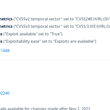
etrics
("CVSSv2 temporal vector" set to "CVSS2#E:H/RL:OF/
etrics
("CVSSv3 temporal vector" set to "CVSS:3.0/E:H/RL:O
es
("Exploit available" set to "True")
es
("Exploitability ease" set to "Exploits are available")
11448
02240
lly available for changes made after Nov 1, 2022