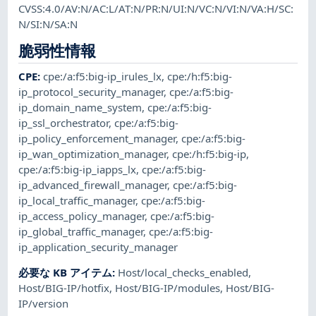
CVSS:4.0/AV:N/AC:L/AT:N/PR:N/UI:N/VC:N/VI:N/VA:H/SC:
N/SI:N/SA:N
脆弱性情報
CPE
:
cpe:/a:f5:big-ip_irules_lx
,
cpe:/h:f5:big-
ip_protocol_security_manager
,
cpe:/a:f5:big-
ip_domain_name_system
,
cpe:/a:f5:big-
ip_ssl_orchestrator
,
cpe:/a:f5:big-
ip_policy_enforcement_manager
,
cpe:/a:f5:big-
ip_wan_optimization_manager
,
cpe:/h:f5:big-ip
,
cpe:/a:f5:big-ip_iapps_lx
,
cpe:/a:f5:big-
ip_advanced_firewall_manager
,
cpe:/a:f5:big-
ip_local_traffic_manager
,
cpe:/a:f5:big-
ip_access_policy_manager
,
cpe:/a:f5:big-
ip_global_traffic_manager
,
cpe:/a:f5:big-
ip_application_security_manager
必要な KB アイテム
:
Host/local_checks_enabled
,
Host/BIG-IP/hotfix
,
Host/BIG-IP/modules
,
Host/BIG-
IP/version