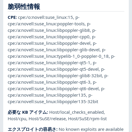
脆弱性情報
CPE
:
cpe:/o:novell:suse_linux:15
,
p-
cpe:/a:novell:suse_linux:poppler-tools
,
p-
cpe:/a:novell:suse_linux:libpoppler-glib8
,
p-
cpe:/a:novell:suse_linux:libpoppler-cpp0
,
p-
cpe:/a:novell:suse_linux:libpoppler-devel
,
p-
cpe:/a:novell:suse_linux:libpoppler-glib-devel
,
p-
cpe:/a:novell:suse_linux:typelib-1_0-poppler-0_18
,
p-
cpe:/a:novell:suse_linux:libpoppler-qt5-1
,
p-
cpe:/a:novell:suse_linux:libpoppler-qt5-devel
,
p-
cpe:/a:novell:suse_linux:libpoppler-glib8-32bit
,
p-
cpe:/a:novell:suse_linux:libpoppler-qt6-3
,
p-
cpe:/a:novell:suse_linux:libpoppler-qt6-devel
,
p-
cpe:/a:novell:suse_linux:libpoppler135
,
p-
cpe:/a:novell:suse_linux:libpoppler135-32bit
必要な KB アイテム
:
Host/local_checks_enabled
,
Host/cpu
,
Host/SuSE/release
,
Host/SuSE/rpm-list
エクスプロイトの容易さ
:
No known exploits are available