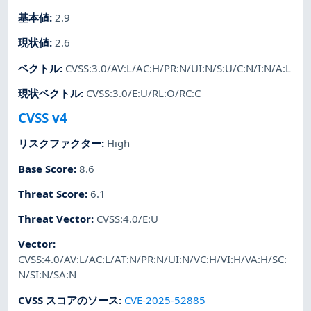
基本値
:
2.9
現状値
:
2.6
ベクトル
:
CVSS:3.0/AV:L/AC:H/PR:N/UI:N/S:U/C:N/I:N/A:L
現状ベクトル
:
CVSS:3.0/E:U/RL:O/RC:C
CVSS v4
リスクファクター
:
High
Base Score
:
8.6
Threat Score
:
6.1
Threat Vector
:
CVSS:4.0/E:U
Vector
:
CVSS:4.0/AV:L/AC:L/AT:N/PR:N/UI:N/VC:H/VI:H/VA:H/SC:
N/SI:N/SA:N
CVSS スコアのソース
:
CVE-2025-52885