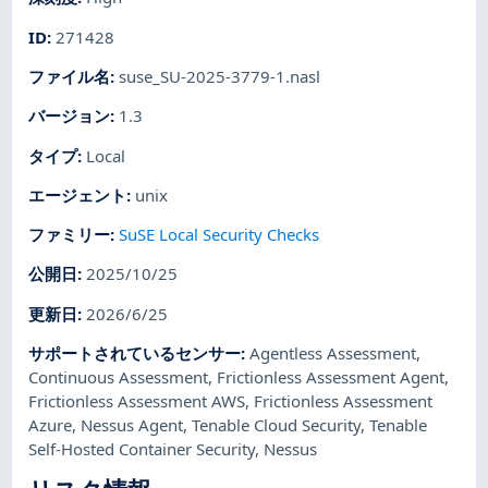
ID
:
271428
ファイル名
:
suse_SU-2025-3779-1.nasl
バージョン
:
1.3
タイプ
:
Local
エージェント
:
unix
ファミリー
:
SuSE Local Security Checks
公開日
:
2025/10/25
更新日
:
2026/6/25
サポートされているセンサー
:
Agentless Assessment
,
Continuous Assessment
,
Frictionless Assessment Agent
,
Frictionless Assessment AWS
,
Frictionless Assessment
Azure
,
Nessus Agent
,
Tenable Cloud Security
,
Tenable
Self-Hosted Container Security
,
Nessus