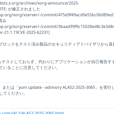
ts.x.org/archives/xorg-announce/2025-
mlNOTE: が修正されました
ktop.org/xorg/xserver/-/commit/475d9f49acd0e55bc0b089ed
正済み
ktop.org/xorg/xserver/-/commit/3baad99f9c15028ed8c3e3d8
r-21.1.19CVE-2025-62231]
の記述ブロックをテスト済み製品のセキュリティアドバイザリから直
問題をテストしておらず、代わりにアプリケーションが自己報告す
ていることに注意してください。
nc」または「yum update --advisory ALAS2-2025-3065」を実
してください。
n.com//AL2/ALAS2-2025-3065.html