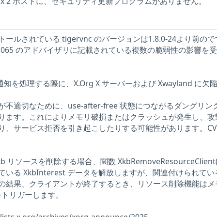
Linux 2 ホストに、セキュリティ更新プログラムがありません。
ルされている tigervnc のバージョンは1.8.0-24より前の
25-3065 のアドバイザリに記載されている複数の脆弱性の影響を
nsion 通知を処理する際に、X.Org X サーバーおよび Xwayland に
適切なために、use-after-free 状態につながるダングリン
ります。これによりメモリ破損またはクラッシュが発生し、攻
り、サービス拒否を引き起こしたりする可能性があります。CVE
リソースを削除する場合、関数 XkbRemoveResourceClient(
る XkbInterest データを解放しますが、関連付けられて
の結果、クライアントが終了するとき、リソース削除機能はメ
reeをトリガーします。