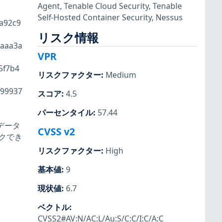
Agent
,
Tenable Cloud Security
,
Tenable
Self-Hosted Container Security
,
Nessus
1a92c9
リスク情報
daaa3a
VPR
5f7b4
リスクファクター
:
Medium
e99937
スコア
:
4.5
パーセンタイル
:
57.44
力データ
CVSS v2
ックでき
リスクファクター
:
High
基本値
:
9
現状値
:
6.7
ベクトル
:
CVSS2#AV:N/AC:L/Au:S/C:C/I:C/A:C