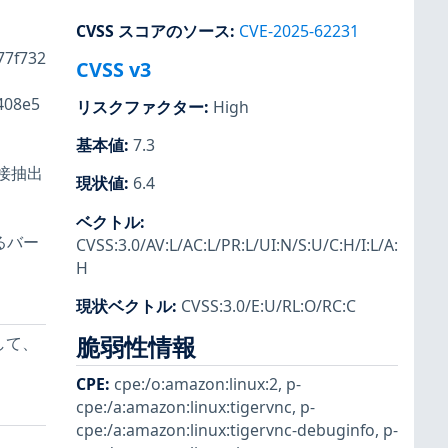
CVSS スコアのソース
:
CVE-2025-62231
77f732
CVSS v3
408e5
リスクファクター
:
High
基本値
:
7.3
接抽出
現状値
:
6.4
ベクトル
:
るバー
CVSS:3.0/AV:L/AC:L/PR:L/UI:N/S:U/C:H/I:L/A:
H
現状ベクトル
:
CVSS:3.0/E:U/RL:O/RC:C
脆弱性情報
行して、
CPE
:
cpe:/o:amazon:linux:2
,
p-
cpe:/a:amazon:linux:tigervnc
,
p-
cpe:/a:amazon:linux:tigervnc-debuginfo
,
p-