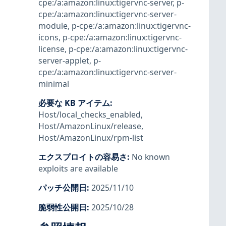
cpe:/a:amazon:linux:tigervnc-server
,
p-
cpe:/a:amazon:linux:tigervnc-server-
module
,
p-cpe:/a:amazon:linux:tigervnc-
icons
,
p-cpe:/a:amazon:linux:tigervnc-
license
,
p-cpe:/a:amazon:linux:tigervnc-
server-applet
,
p-
cpe:/a:amazon:linux:tigervnc-server-
minimal
必要な KB アイテム
:
Host/local_checks_enabled
,
Host/AmazonLinux/release
,
Host/AmazonLinux/rpm-list
エクスプロイトの容易さ
:
No known
exploits are available
パッチ公開日
:
2025/11/10
脆弱性公開日
:
2025/10/28