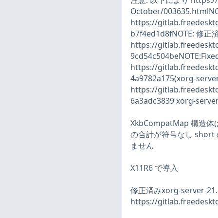
注意: 以下により https://lis
October/003635.ht
https://gitlab.freedes
b7f4ed1d8fNOTE: 修正
https://gitlab.freede
9cd54c504beNOTE:Fix
https://gitlab.freedes
4a9782a175(xorg-serv
https://gitlab.freedes
6a3adc3839 xorg-server
XkbCompatMap 
の合計が符号なし sho
ません
X11R6 で導入
修正済みxorg-server-21.
https://gitlab.freedesk