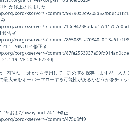
ts.x.org/archives/xorg-announce/2025-
mlNOTE: が修正されました
ktop.org/xorg/xserver/-/commit/99790a2c9205a52fbbec01f2
済み
sktop.org/xorg/xserver/-/commit/10c94238bdad17c11707e0b
ed 報告者
ktop.org/xorg/xserver/-/commit/865089ca70840c0f13a61df13
er-21.1.19)NOTE: 修正者
ktop.org/xorg/xserver/-/commit/87fe2553937a99fd914ad0cd
-21.1.19CVE-2025-62230]
構造体は、符号なし short を使用して一部の値を保存しますが、入
rt の最大値をオーバーフローする可能性があるかどうかをチェ
1.19 および xwayland-24.1.9修正
top.org/xorg/xserver/-/commit/475d9f49