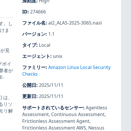
深刻度
:
High
ID
:
274666
ファイル名
:
al2_ALAS-2025-3065.nasl
です。し
受けま
バージョン
:
1.1
タイプ
:
Local
欠陥が見
エージェント
:
unix
グポイ
ファミリー
:
Amazon Linux Local Security
撃者が
Checks
-
公開日
:
2025/11/11
更新日
:
2025/11/11
) は、
いるリソ
サポートされているセンサー
:
Agentless
モリ解
Assessment
,
Continuous Assessment
,
Frictionless Assessment Agent
,
Frictionless Assessment AWS
,
Nessus