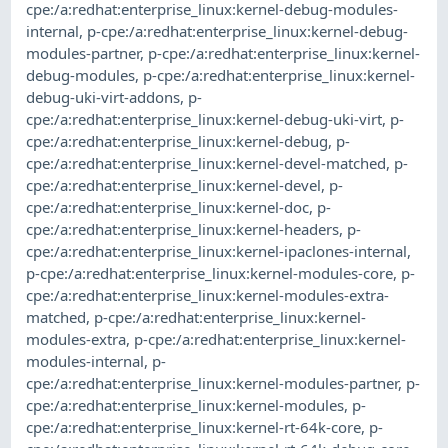
cpe:/a:redhat:enterprise_linux:kernel-debug-modules-
internal
,
p-cpe:/a:redhat:enterprise_linux:kernel-debug-
modules-partner
,
p-cpe:/a:redhat:enterprise_linux:kernel-
debug-modules
,
p-cpe:/a:redhat:enterprise_linux:kernel-
debug-uki-virt-addons
,
p-
cpe:/a:redhat:enterprise_linux:kernel-debug-uki-virt
,
p-
cpe:/a:redhat:enterprise_linux:kernel-debug
,
p-
cpe:/a:redhat:enterprise_linux:kernel-devel-matched
,
p-
cpe:/a:redhat:enterprise_linux:kernel-devel
,
p-
cpe:/a:redhat:enterprise_linux:kernel-doc
,
p-
cpe:/a:redhat:enterprise_linux:kernel-headers
,
p-
cpe:/a:redhat:enterprise_linux:kernel-ipaclones-internal
,
p-cpe:/a:redhat:enterprise_linux:kernel-modules-core
,
p-
cpe:/a:redhat:enterprise_linux:kernel-modules-extra-
matched
,
p-cpe:/a:redhat:enterprise_linux:kernel-
modules-extra
,
p-cpe:/a:redhat:enterprise_linux:kernel-
modules-internal
,
p-
cpe:/a:redhat:enterprise_linux:kernel-modules-partner
,
p-
cpe:/a:redhat:enterprise_linux:kernel-modules
,
p-
cpe:/a:redhat:enterprise_linux:kernel-rt-64k-core
,
p-