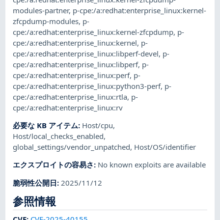
modules-partner
,
p-cpe:/a:redhat:enterprise_linux:kernel-
zfcpdump-modules
,
p-
cpe:/a:redhat:enterprise_linux:kernel-zfcpdump
,
p-
cpe:/a:redhat:enterprise_linux:kernel
,
p-
cpe:/a:redhat:enterprise_linux:libperf-devel
,
p-
cpe:/a:redhat:enterprise_linux:libperf
,
p-
cpe:/a:redhat:enterprise_linux:perf
,
p-
cpe:/a:redhat:enterprise_linux:python3-perf
,
p-
cpe:/a:redhat:enterprise_linux:rtla
,
p-
cpe:/a:redhat:enterprise_linux:rv
必要な KB アイテム
:
Host/cpu
,
Host/local_checks_enabled
,
global_settings/vendor_unpatched
,
Host/OS/identifier
エクスプロイトの容易さ
:
No known exploits are available
脆弱性公開日
:
2025/11/12
参照情報
CVE
:
CVE-2025-40155