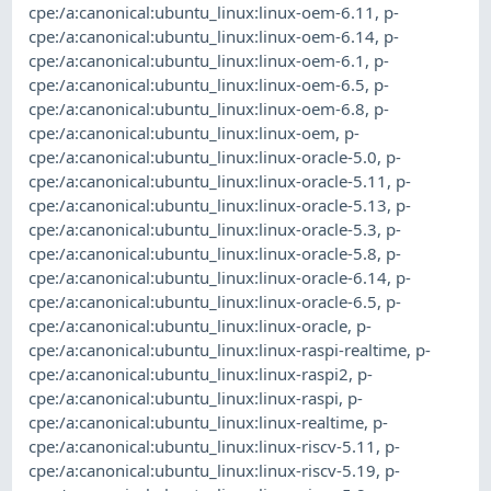
cpe:/a:canonical:ubuntu_linux:linux-oem-6.11
,
p-
cpe:/a:canonical:ubuntu_linux:linux-oem-6.14
,
p-
cpe:/a:canonical:ubuntu_linux:linux-oem-6.1
,
p-
cpe:/a:canonical:ubuntu_linux:linux-oem-6.5
,
p-
cpe:/a:canonical:ubuntu_linux:linux-oem-6.8
,
p-
cpe:/a:canonical:ubuntu_linux:linux-oem
,
p-
cpe:/a:canonical:ubuntu_linux:linux-oracle-5.0
,
p-
cpe:/a:canonical:ubuntu_linux:linux-oracle-5.11
,
p-
cpe:/a:canonical:ubuntu_linux:linux-oracle-5.13
,
p-
cpe:/a:canonical:ubuntu_linux:linux-oracle-5.3
,
p-
cpe:/a:canonical:ubuntu_linux:linux-oracle-5.8
,
p-
cpe:/a:canonical:ubuntu_linux:linux-oracle-6.14
,
p-
cpe:/a:canonical:ubuntu_linux:linux-oracle-6.5
,
p-
cpe:/a:canonical:ubuntu_linux:linux-oracle
,
p-
cpe:/a:canonical:ubuntu_linux:linux-raspi-realtime
,
p-
cpe:/a:canonical:ubuntu_linux:linux-raspi2
,
p-
cpe:/a:canonical:ubuntu_linux:linux-raspi
,
p-
cpe:/a:canonical:ubuntu_linux:linux-realtime
,
p-
cpe:/a:canonical:ubuntu_linux:linux-riscv-5.11
,
p-
cpe:/a:canonical:ubuntu_linux:linux-riscv-5.19
,
p-