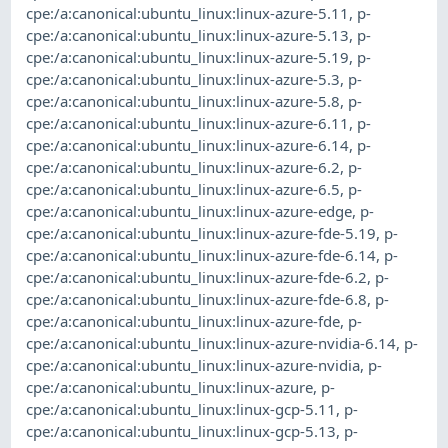
cpe:/a:canonical:ubuntu_linux:linux-azure-5.11
,
p-
cpe:/a:canonical:ubuntu_linux:linux-azure-5.13
,
p-
cpe:/a:canonical:ubuntu_linux:linux-azure-5.19
,
p-
cpe:/a:canonical:ubuntu_linux:linux-azure-5.3
,
p-
cpe:/a:canonical:ubuntu_linux:linux-azure-5.8
,
p-
cpe:/a:canonical:ubuntu_linux:linux-azure-6.11
,
p-
cpe:/a:canonical:ubuntu_linux:linux-azure-6.14
,
p-
cpe:/a:canonical:ubuntu_linux:linux-azure-6.2
,
p-
cpe:/a:canonical:ubuntu_linux:linux-azure-6.5
,
p-
cpe:/a:canonical:ubuntu_linux:linux-azure-edge
,
p-
cpe:/a:canonical:ubuntu_linux:linux-azure-fde-5.19
,
p-
cpe:/a:canonical:ubuntu_linux:linux-azure-fde-6.14
,
p-
cpe:/a:canonical:ubuntu_linux:linux-azure-fde-6.2
,
p-
cpe:/a:canonical:ubuntu_linux:linux-azure-fde-6.8
,
p-
cpe:/a:canonical:ubuntu_linux:linux-azure-fde
,
p-
cpe:/a:canonical:ubuntu_linux:linux-azure-nvidia-6.14
,
p-
cpe:/a:canonical:ubuntu_linux:linux-azure-nvidia
,
p-
cpe:/a:canonical:ubuntu_linux:linux-azure
,
p-
cpe:/a:canonical:ubuntu_linux:linux-gcp-5.11
,
p-
cpe:/a:canonical:ubuntu_linux:linux-gcp-5.13
,
p-