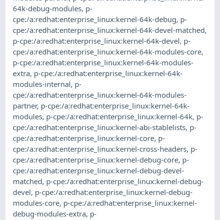
64k-debug-modules
,
p-
cpe:/a:redhat:enterprise_linux:kernel-64k-debug
,
p-
cpe:/a:redhat:enterprise_linux:kernel-64k-devel-matched
,
p-cpe:/a:redhat:enterprise_linux:kernel-64k-devel
,
p-
cpe:/a:redhat:enterprise_linux:kernel-64k-modules-core
,
p-cpe:/a:redhat:enterprise_linux:kernel-64k-modules-
extra
,
p-cpe:/a:redhat:enterprise_linux:kernel-64k-
modules-internal
,
p-
cpe:/a:redhat:enterprise_linux:kernel-64k-modules-
partner
,
p-cpe:/a:redhat:enterprise_linux:kernel-64k-
modules
,
p-cpe:/a:redhat:enterprise_linux:kernel-64k
,
p-
cpe:/a:redhat:enterprise_linux:kernel-abi-stablelists
,
p-
cpe:/a:redhat:enterprise_linux:kernel-core
,
p-
cpe:/a:redhat:enterprise_linux:kernel-cross-headers
,
p-
cpe:/a:redhat:enterprise_linux:kernel-debug-core
,
p-
cpe:/a:redhat:enterprise_linux:kernel-debug-devel-
matched
,
p-cpe:/a:redhat:enterprise_linux:kernel-debug-
devel
,
p-cpe:/a:redhat:enterprise_linux:kernel-debug-
modules-core
,
p-cpe:/a:redhat:enterprise_linux:kernel-
debug-modules-extra
,
p-