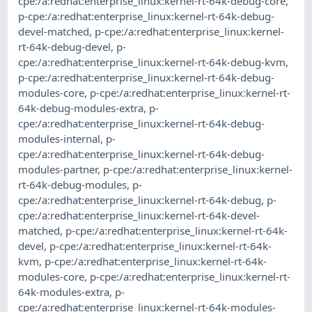
cpe:/a:redhat:enterprise_linux:kernel-rt-64k-debug-core
,
p-cpe:/a:redhat:enterprise_linux:kernel-rt-64k-debug-
devel-matched
,
p-cpe:/a:redhat:enterprise_linux:kernel-
rt-64k-debug-devel
,
p-
cpe:/a:redhat:enterprise_linux:kernel-rt-64k-debug-kvm
,
p-cpe:/a:redhat:enterprise_linux:kernel-rt-64k-debug-
modules-core
,
p-cpe:/a:redhat:enterprise_linux:kernel-rt-
64k-debug-modules-extra
,
p-
cpe:/a:redhat:enterprise_linux:kernel-rt-64k-debug-
modules-internal
,
p-
cpe:/a:redhat:enterprise_linux:kernel-rt-64k-debug-
modules-partner
,
p-cpe:/a:redhat:enterprise_linux:kernel-
rt-64k-debug-modules
,
p-
cpe:/a:redhat:enterprise_linux:kernel-rt-64k-debug
,
p-
cpe:/a:redhat:enterprise_linux:kernel-rt-64k-devel-
matched
,
p-cpe:/a:redhat:enterprise_linux:kernel-rt-64k-
devel
,
p-cpe:/a:redhat:enterprise_linux:kernel-rt-64k-
kvm
,
p-cpe:/a:redhat:enterprise_linux:kernel-rt-64k-
modules-core
,
p-cpe:/a:redhat:enterprise_linux:kernel-rt-
64k-modules-extra
,
p-
cpe:/a:redhat:enterprise_linux:kernel-rt-64k-modules-