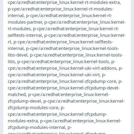
cpe:/a:redhat:enterprise_linux:kernel-rt-modules-extra
,
p-cpe:/a:redhat:enterprise_linux:kernel-rt-modules-
internal
,
p-cpe:/a:redhat:enterprise_linux:kernel-rt-
modules-partner
,
p-cpe:/a:redhat:enterprise_linux:kernel-
rt-modules
,
p-cpe:/a:redhat:enterprise_linux:kernel-rt-
selftests-internal
,
p-cpe:/a:redhat:enterprise_linux:kernel-
rt
,
p-cpe:/a:redhat:enterprise_linux:kernel-selftests-
internal
,
p-cpe:/a:redhat:enterprise_linux:kernel-tools-
libs-devel
,
p-cpe:/a:redhat:enterprise_linux:kernel-tools-
libs
,
p-cpe:/a:redhat:enterprise_linux:kernel-tools
,
p-
cpe:/a:redhat:enterprise_linux:kernel-uki-virt-addons
,
p-
cpe:/a:redhat:enterprise_linux:kernel-uki-virt
,
p-
cpe:/a:redhat:enterprise_linux:kernel-zfcpdump-core
,
p-
cpe:/a:redhat:enterprise_linux:kernel-zfcpdump-devel-
matched
,
p-cpe:/a:redhat:enterprise_linux:kernel-
zfcpdump-devel
,
p-cpe:/a:redhat:enterprise_linux:kernel-
zfcpdump-modules-core
,
p-
cpe:/a:redhat:enterprise_linux:kernel-zfcpdump-
modules-extra
,
p-cpe:/a:redhat:enterprise_linux:kernel-
zfcpdump-modules-internal
,
p-
cpe:/a:redhat:enterprise_linux:kernel-zfcpdump-