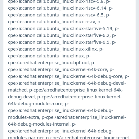
cpe:/a:canonical:ubuntu_linux:linux-riscv-5.8
,
p-
cpe:/a:canonical:ubuntu_linux:linux-riscv-6.14
,
p-
cpe:/a:canonical:ubuntu_linux:linux-riscv-6.5
,
p-
cpe:/a:canonical:ubuntu_linux:linux-riscv
,
p-
cpe:/a:canonical:ubuntu_linux:linux-starfive-5.19
,
p-
cpe:/a:canonical:ubuntu_linux:linux-starfive-6.2
,
p-
cpe:/a:canonical:ubuntu_linux:linux-starfive-6.5
,
p-
cpe:/a:canonical:ubuntu_linux:linux-xilinx
,
p-
cpe:/a:canonical:ubuntu_linux:linux
,
p-
cpe:/a:redhat:enterprise_linux:bpftool
,
p-
cpe:/a:redhat:enterprise_linux:kernel-64k-core
,
p-
cpe:/a:redhat:enterprise_linux:kernel-64k-debug-core
,
p-
cpe:/a:redhat:enterprise_linux:kernel-64k-debug-devel-
matched
,
p-cpe:/a:redhat:enterprise_linux:kernel-64k-
debug-devel
,
p-cpe:/a:redhat:enterprise_linux:kernel-
64k-debug-modules-core
,
p-
cpe:/a:redhat:enterprise_linux:kernel-64k-debug-
modules-extra
,
p-cpe:/a:redhat:enterprise_linux:kernel-
64k-debug-modules-internal
,
p-
cpe:/a:redhat:enterprise_linux:kernel-64k-debug-
modules-partner
,
p-cpe:/a:redhat:enterprise_linux:kernel-