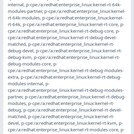
internal
,
p-cpe:/a:redhat:enterprise_linux:kernel-rt-64k-
modules-partner
,
p-cpe:/a:redhat:enterprise_linux:kernel-
rt-64k-modules
,
p-cpe:/a:redhat:enterprise_linux:kernel-
rt-64k
,
p-cpe:/a:redhat:enterprise_linux:kernel-rt-core
,
p-
cpe:/a:redhat:enterprise_linux:kernel-rt-debug-core
,
p-
cpe:/a:redhat:enterprise_linux:kernel-rt-debug-devel-
matched
,
p-cpe:/a:redhat:enterprise_linux:kernel-rt-
debug-devel
,
p-cpe:/a:redhat:enterprise_linux:kernel-rt-
debug-kvm
,
p-cpe:/a:redhat:enterprise_linux:kernel-rt-
debug-modules-core
,
p-
cpe:/a:redhat:enterprise_linux:kernel-rt-debug-modules-
extra
,
p-cpe:/a:redhat:enterprise_linux:kernel-rt-debug-
modules-internal
,
p-
cpe:/a:redhat:enterprise_linux:kernel-rt-debug-modules-
partner
,
p-cpe:/a:redhat:enterprise_linux:kernel-rt-debug-
modules
,
p-cpe:/a:redhat:enterprise_linux:kernel-rt-
debug
,
p-cpe:/a:redhat:enterprise_linux:kernel-rt-devel-
matched
,
p-cpe:/a:redhat:enterprise_linux:kernel-rt-
devel
,
p-cpe:/a:redhat:enterprise_linux:kernel-rt-kvm
,
p-
cpe:/a:redhat:enterprise_linux:kernel-rt-modules-core
,
p-