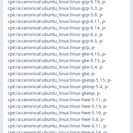
cpe:/a:canonical:ubuntu_linux:linux-gcp-5.19
,
p-
cpe:/a:canonical:ubuntu_linux:linux-gcp-5.3
,
p-
cpe:/a:canonical:ubuntu_linux:linux-gcp-5.8
,
p-
cpe:/a:canonical:ubuntu_linux:linux-gcp-6.11
,
p-
cpe:/a:canonical:ubuntu_linux:linux-gcp-6.14
,
p-
cpe:/a:canonical:ubuntu_linux:linux-gcp-6.2
,
p-
cpe:/a:canonical:ubuntu_linux:linux-gcp-6.5
,
p-
cpe:/a:canonical:ubuntu_linux:linux-gcp
,
p-
cpe:/a:canonical:ubuntu_linux:linux-gke-4.15
,
p-
cpe:/a:canonical:ubuntu_linux:linux-gke-5.15
,
p-
cpe:/a:canonical:ubuntu_linux:linux-gke-5.4
,
p-
cpe:/a:canonical:ubuntu_linux:linux-gke
,
p-
cpe:/a:canonical:ubuntu_linux:linux-gkeop-5.15
,
p-
cpe:/a:canonical:ubuntu_linux:linux-gkeop-5.4
,
p-
cpe:/a:canonical:ubuntu_linux:linux-gkeop
,
p-
cpe:/a:canonical:ubuntu_linux:linux-hwe-5.11
,
p-
cpe:/a:canonical:ubuntu_linux:linux-hwe-5.13
,
p-
cpe:/a:canonical:ubuntu_linux:linux-hwe-5.19
,
p-
cpe:/a:canonical:ubuntu_linux:linux-hwe-5.8
,
p-
cpe:/a:canonical:ubuntu_linux:linux-hwe-6.11
,
p-
cpe:/a:canonical:ubuntu_linux:linux-hwe-6.14
,
p-