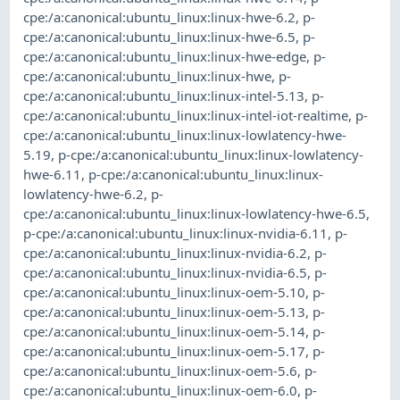
cpe:/a:canonical:ubuntu_linux:linux-hwe-6.2
,
p-
cpe:/a:canonical:ubuntu_linux:linux-hwe-6.5
,
p-
cpe:/a:canonical:ubuntu_linux:linux-hwe-edge
,
p-
cpe:/a:canonical:ubuntu_linux:linux-hwe
,
p-
cpe:/a:canonical:ubuntu_linux:linux-intel-5.13
,
p-
cpe:/a:canonical:ubuntu_linux:linux-intel-iot-realtime
,
p-
cpe:/a:canonical:ubuntu_linux:linux-lowlatency-hwe-
5.19
,
p-cpe:/a:canonical:ubuntu_linux:linux-lowlatency-
hwe-6.11
,
p-cpe:/a:canonical:ubuntu_linux:linux-
lowlatency-hwe-6.2
,
p-
cpe:/a:canonical:ubuntu_linux:linux-lowlatency-hwe-6.5
,
p-cpe:/a:canonical:ubuntu_linux:linux-nvidia-6.11
,
p-
cpe:/a:canonical:ubuntu_linux:linux-nvidia-6.2
,
p-
cpe:/a:canonical:ubuntu_linux:linux-nvidia-6.5
,
p-
cpe:/a:canonical:ubuntu_linux:linux-oem-5.10
,
p-
cpe:/a:canonical:ubuntu_linux:linux-oem-5.13
,
p-
cpe:/a:canonical:ubuntu_linux:linux-oem-5.14
,
p-
cpe:/a:canonical:ubuntu_linux:linux-oem-5.17
,
p-
cpe:/a:canonical:ubuntu_linux:linux-oem-5.6
,
p-
cpe:/a:canonical:ubuntu_linux:linux-oem-6.0
,
p-