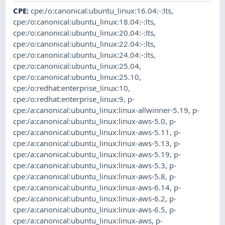
CPE
:
cpe:/o:canonical:ubuntu_linux:16.04:-:lts
,
cpe:/o:canonical:ubuntu_linux:18.04:-:lts
,
cpe:/o:canonical:ubuntu_linux:20.04:-:lts
,
cpe:/o:canonical:ubuntu_linux:22.04:-:lts
,
cpe:/o:canonical:ubuntu_linux:24.04:-:lts
,
cpe:/o:canonical:ubuntu_linux:25.04
,
cpe:/o:canonical:ubuntu_linux:25.10
,
cpe:/o:redhat:enterprise_linux:10
,
cpe:/o:redhat:enterprise_linux:9
,
p-
cpe:/a:canonical:ubuntu_linux:linux-allwinner-5.19
,
p-
cpe:/a:canonical:ubuntu_linux:linux-aws-5.0
,
p-
cpe:/a:canonical:ubuntu_linux:linux-aws-5.11
,
p-
cpe:/a:canonical:ubuntu_linux:linux-aws-5.13
,
p-
cpe:/a:canonical:ubuntu_linux:linux-aws-5.19
,
p-
cpe:/a:canonical:ubuntu_linux:linux-aws-5.3
,
p-
cpe:/a:canonical:ubuntu_linux:linux-aws-5.8
,
p-
cpe:/a:canonical:ubuntu_linux:linux-aws-6.14
,
p-
cpe:/a:canonical:ubuntu_linux:linux-aws-6.2
,
p-
cpe:/a:canonical:ubuntu_linux:linux-aws-6.5
,
p-
cpe:/a:canonical:ubuntu_linux:linux-aws
,
p-