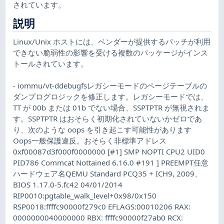
されています。
説明
Linux/Unix ホストには、ベンダーが提供するパッチが利用
できない脆弱性の影響を受ける複数のパッケージがインス
トールされています。
- iommu/vt-ddebugfsレガシーモードのページテーブルの
ダンプログロジックを修正します。レガシーモードでは、
TT が 00b または 01b でない場合、SSPTPTR が無視されま
す。SSPTPTR はおそらく初期化されていないかゼロであ
り、次のような oops を引き起こす可能性があります
Oops一般保護違反。おそらく非標準アドレス
0xf00087d3f000f0000000 [#1] SMP NOPTI CPU2 UID0
PID786 Commcat Nottained 6.16.0 #191 ] PREEMPT任意
ハードウェア名QEMU Standard PCQ35 + ICH9, 2009、
BIOS 1.17.0-5.fc42 04/01/2014
RIP0010:pgtable_walk_level+0x98/0x150
RSP0018:ffffc90000f279c0 EFLAGS:00010206 RAX:
0000000040000000 RBX: ffffc90000f27ab0 RCX: