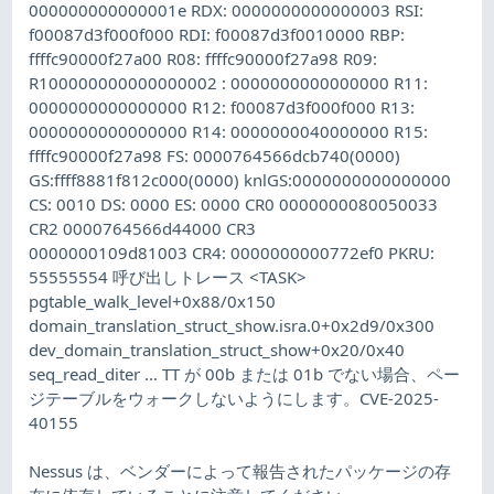
000000000000001e RDX: 0000000000000003 RSI:
f00087d3f000f000 RDI: f00087d3f0010000 RBP:
ffffc90000f27a00 R08: ffffc90000f27a98 R09:
R100000000000000002 : 0000000000000000 R11:
0000000000000000 R12: f00087d3f000f000 R13:
0000000000000000 R14: 0000000040000000 R15:
ffffc90000f27a98 FS: 0000764566dcb740(0000)
GS:ffff8881f812c000(0000) knlGS:0000000000000000
CS: 0010 DS: 0000 ES: 0000 CR0 0000000080050033
CR2 0000764566d44000 CR3
0000000109d81003 CR4: 0000000000772ef0 PKRU:
55555554 呼び出しトレース <TASK>
pgtable_walk_level+0x88/0x150
domain_translation_struct_show.isra.0+0x2d9/0x300
dev_domain_translation_struct_show+0x20/0x40
seq_read_diter ... TT が 00b または 01b でない場合、ペー
ジテーブルをウォークしないようにします。CVE-2025-
40155
Nessus は、ベンダーによって報告されたパッケージの存