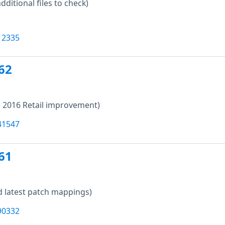
additional files to check)
12335
62
e 2016 Retail improvement)
41547
61
 latest patch mappings)
90332