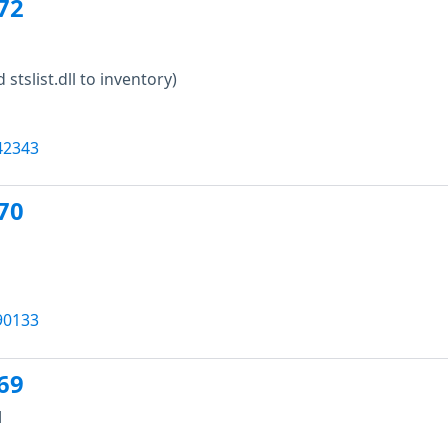
72
 stslist.dll to inventory)
42343
70
90133
69
M