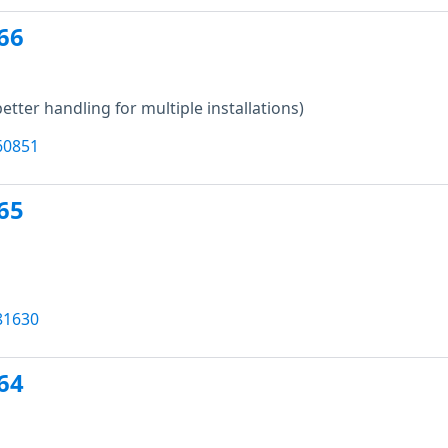
66
better handling for multiple installations)
60851
65
81630
64