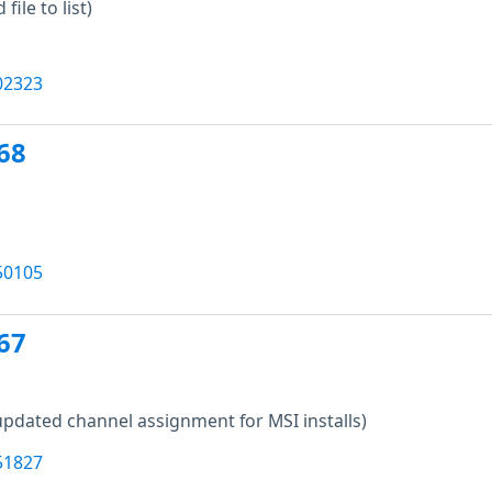
file to list)
02323
68
50105
67
updated channel assignment for MSI installs)
51827