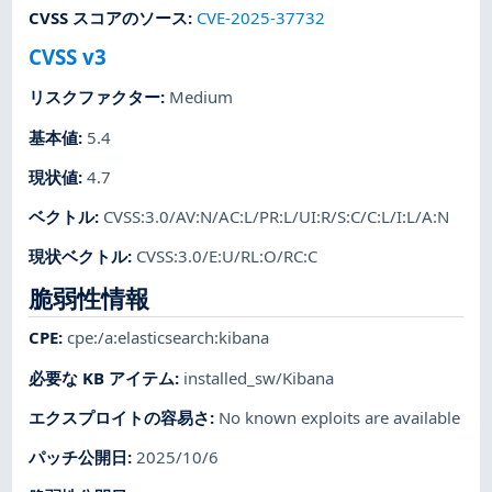
CVSS スコアのソース
:
CVE-2025-37732
CVSS v3
リスクファクター
:
Medium
基本値
:
5.4
現状値
:
4.7
ベクトル
:
CVSS:3.0/AV:N/AC:L/PR:L/UI:R/S:C/C:L/I:L/A:N
現状ベクトル
:
CVSS:3.0/E:U/RL:O/RC:C
脆弱性情報
CPE
:
cpe:/a:elasticsearch:kibana
必要な KB アイテム
:
installed_sw/Kibana
エクスプロイトの容易さ
:
No known exploits are available
パッチ公開日
:
2025/10/6