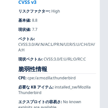
CVSS v3
リスクファクター
:
High
基本値
:
8.8
現状値
:
7.7
ベクトル
:
CVSS:3.0/AV:N/AC:L/PR:N/UI:R/S:U/C:H/I:H/
A:H
現状ベクトル
:
CVSS:3.0/E:U/RL:O/RC:C
脆弱性情報
CPE
:
cpe:/a:mozilla:thunderbird
必要な KB アイテム
:
installed_sw/Mozilla
Thunderbird
エクスプロイトの容易さ
:
No known
exploits are available