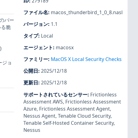
ID
:
279189
ファイル名
:
macos_thunderbird_1_0_8.nasl
 のバー
バージョン
:
1.1
いる脆
タイプ
:
Local
エージェント
:
macosx
)
ファミリー
:
MacOS X Local Security Checks
ージョ
公開日
:
2025/12/18
更新日
:
2025/12/18
サポートされているセンサー
:
Frictionless
Assessment AWS
,
Frictionless Assessment
Azure
,
Frictionless Assessment Agent
,
Nessus Agent
,
Tenable Cloud Security
,
Tenable Self-Hosted Container Security
,
Nessus