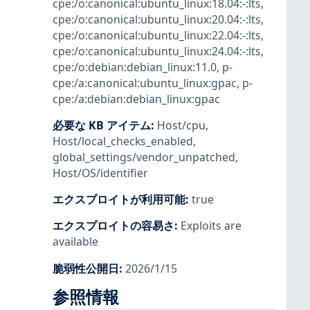
cpe:/o:canonical:ubuntu_linux:18.04:-:lts
,
cpe:/o:canonical:ubuntu_linux:20.04:-:lts
,
cpe:/o:canonical:ubuntu_linux:22.04:-:lts
,
cpe:/o:canonical:ubuntu_linux:24.04:-:lts
,
cpe:/o:debian:debian_linux:11.0
,
p-
cpe:/a:canonical:ubuntu_linux:gpac
,
p-
cpe:/a:debian:debian_linux:gpac
必要な KB アイテム
:
Host/cpu
,
Host/local_checks_enabled
,
global_settings/vendor_unpatched
,
Host/OS/identifier
エクスプロイトが利用可能
:
true
エクスプロイトの容易さ
:
Exploits are
available
脆弱性公開日
:
2026/1/15
参照情報