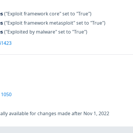
es
("Exploit framework core" set to "True")
es
("Exploit framework metasploit" set to "True")
es
("Exploited by malware" set to "True")
41423
11050
lly available for changes made after Nov 1, 2022