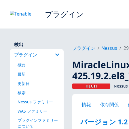
プラグイン
検出
プラグイン
Nessus
29
プラグイン
MiracleLinux
概要
425.19.2.el8
最新
更新日
HIGH
Nessus
検索
Nessus ファミリー
情報
依存関係
WAS ファミリー
バージョン 1.2
プラグインファミリー
について