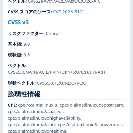
ベクトル
:
CVSS2#AV:N/AC:L/Au:N/C:C/I:C/A:C
CVSS スコアのソース
:
CVE-2026-5121
CVSS v3
リスクファクター
:
Critical
基本値
:
9.8
現状値
:
8.5
ベクトル
:
CVSS:3.0/AV:N/AC:L/PR:N/UI:N/S:U/C:H/I:H/A:H
現状ベクトル
:
CVSS:3.0/E:U/RL:O/RC:C
脆弱性情報
CPE
:
cpe:/o:alma:linux:8
,
cpe:/o:alma:linux:8::appstream
,
cpe:/o:alma:linux:8::baseos
,
cpe:/o:alma:linux:8::highavailability
,
cpe:/o:alma:linux:8::nfv
,
cpe:/o:alma:linux:8::powertools
,
cpe:/o:alma:linux:8::realtime
,