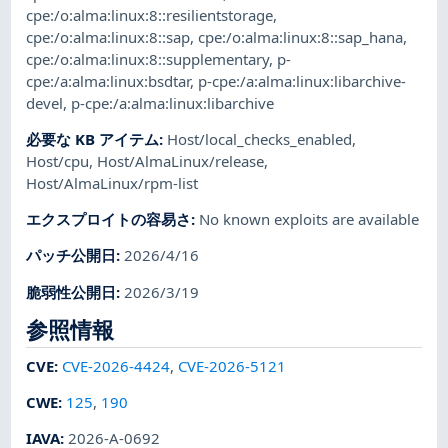
cpe:/o:alma:linux:8::resilientstorage
,
cpe:/o:alma:linux:8::sap
,
cpe:/o:alma:linux:8::sap_hana
,
cpe:/o:alma:linux:8::supplementary
,
p-
cpe:/a:alma:linux:bsdtar
,
p-cpe:/a:alma:linux:libarchive-
devel
,
p-cpe:/a:alma:linux:libarchive
必要な KB アイテム
:
Host/local_checks_enabled
,
Host/cpu
,
Host/AlmaLinux/release
,
Host/AlmaLinux/rpm-list
エクスプロイトの容易さ
:
No known exploits are available
パッチ公開日
:
2026/4/16
脆弱性公開日
:
2026/3/19
参照情報
CVE
:
CVE-2026-4424
,
CVE-2026-5121
CWE
:
125
,
190
IAVA
:
2026-A-0692