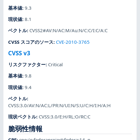
基本値
:
9.3
現状値
:
8.1
ベクトル
:
CVSS2#AV:N/AC:M/Au:N/C:C/I:C/A:C
CVSS スコアのソース
:
CVE-2010-3765
CVSS v3
リスクファクター
:
Critical
基本値
:
9.8
現状値
:
9.4
ベクトル
:
CVSS:3.0/AV:N/AC:L/PR:N/UI:N/S:U/C:H/I:H/A:H
現状ベクトル
:
CVSS:3.0/E:H/RL:O/RC:C
脆弱性情報
CPE
:
cpe:/o:fedoraproject:fedora:14
,
p-