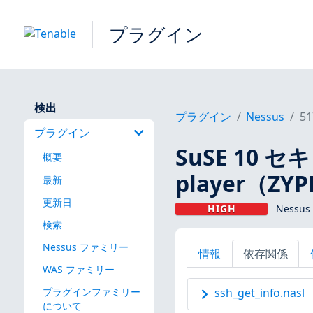
プラグイン
検出
プラグイン
Nessus
51
プラグイン
SuSE 10 
概要
player（ZY
最新
更新日
HIGH
Nessu
検索
Nessus ファミリー
情報
依存関係
WAS ファミリー
プラグインファミリー
ssh_get_info.nasl
について