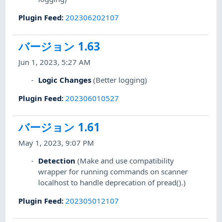
Plugin Feed
:
202306202107
バージョン 1.63
Jun 1, 2023, 5:27 AM
Logic Changes
(Better logging)
Plugin Feed
:
202306010527
バージョン 1.61
May 1, 2023, 9:07 PM
Detection
(Make and use compatibility
wrapper for running commands on scanner
localhost to handle deprecation of pread().)
Plugin Feed
:
202305012107