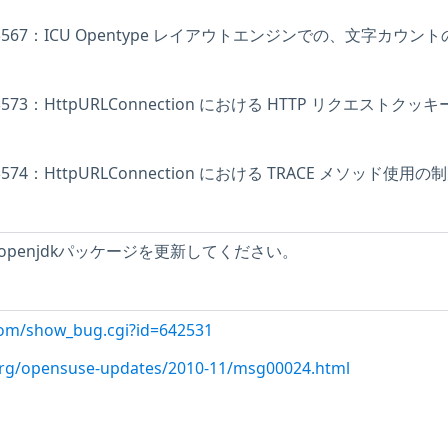
2010-3567：ICU Opentype レイアウトエンジンでの、文字カウン
10-3573：HttpURLConnection における HTTP リクエストクッ
10-3574：HttpURLConnection における TRACE メソッド使用の
_0-openjdkパッケージを更新してください。
l.com/show_bug.cgi?id=642531
.org/opensuse-updates/2010-11/msg00024.html