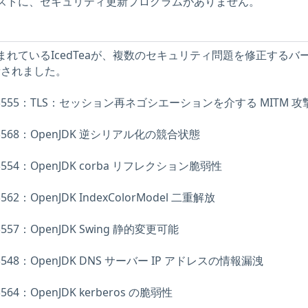
Eホストに、セキュリティ更新プログラムがありません。
njdkに含まれているIcedTeaが、複数のセキュリティ問題を修正するバ
1に更新されました。
2009-3555：TLS：セッション再ネゴシエーションを介する MITM 攻
010-3568：OpenJDK 逆シリアル化の競合状態
10-3554：OpenJDK corba リフレクション脆弱性
-3562：OpenJDK IndexColorModel 二重解放
0-3557：OpenJDK Swing 静的変更可能
10-3548：OpenJDK DNS サーバー IP アドレスの情報漏洩
-3564：OpenJDK kerberos の脆弱性