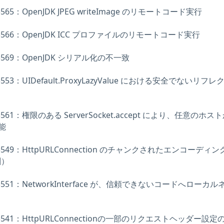
0-3565：OpenJDK JPEG writeImage のリモートコード実行
010-3566：OpenJDK ICC プロファイルのリモートコード実行
10-3569：OpenJDK シリアル化の不一致
10-3553：UIDefault.ProxyLazyValue における安全でないリフ
10-3561：権限のある ServerSocket.accept により、任意のホ
能
010-3549：HttpURLConnection のチャンクされたエンコーディ
割）
010-3551：NetworkInterface が、信頼できないコードへローカ
010-3541：HttpURLConnectionの一部のリクエストヘッダー設