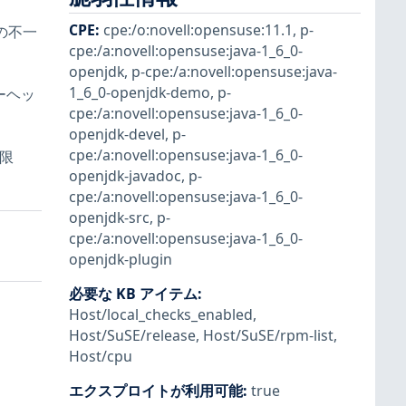
CPE
:
cpe:/o:novell:opensuse:11.1
,
p-
トの不一
cpe:/a:novell:opensuse:java-1_6_0-
openjdk
,
p-cpe:/a:novell:opensuse:java-
1_6_0-openjdk-demo
,
p-
キーヘッ
cpe:/a:novell:opensuse:java-1_6_0-
openjdk-devel
,
p-
cpe:/a:novell:opensuse:java-1_6_0-
制限
openjdk-javadoc
,
p-
cpe:/a:novell:opensuse:java-1_6_0-
openjdk-src
,
p-
cpe:/a:novell:opensuse:java-1_6_0-
openjdk-plugin
必要な KB アイテム
:
Host/local_checks_enabled
,
Host/SuSE/release
,
Host/SuSE/rpm-list
,
Host/cpu
エクスプロイトが利用可能
:
true