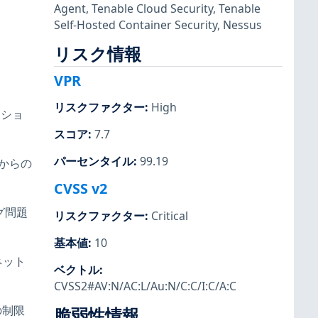
Agent
,
Tenable Cloud Security
,
Tenable
Self-Hosted Container Security
,
Nessus
リスク情報
VPR
リスクファクター
:
High
レクショ
スコア
:
7.7
パーセンタイル
:
99.19
ストからの
CVSS v2
ング問題
リスクファクター
:
Critical
基本値
:
10
ルネット
ベクトル
:
CVSS2#AV:N/AC:L/Au:N/C:C/I:C/A:C
定の制限
脆弱性情報