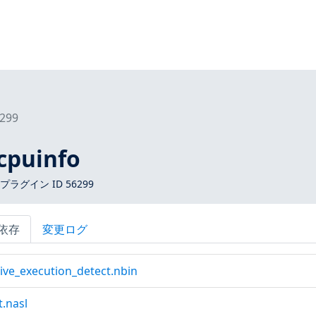
299
cpuinfo
s プラグイン ID 56299
依存
変更ログ
tive_execution_detect.nbin
.nasl