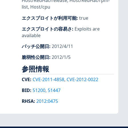
Host/RedHat/release
,
Host/RedHat/rpm-
list
,
Host/cpu
エクスプロイトが利用可能
:
true
エクスプロイトの容易さ
:
Exploits are
available
パッチ公開日
:
2012/4/11
脆弱性公開日
:
2012/1/5
参照情報
CVE
:
CVE-2011-4858
,
CVE-2012-0022
BID
:
51200
,
51447
RHSA
:
2012:0475