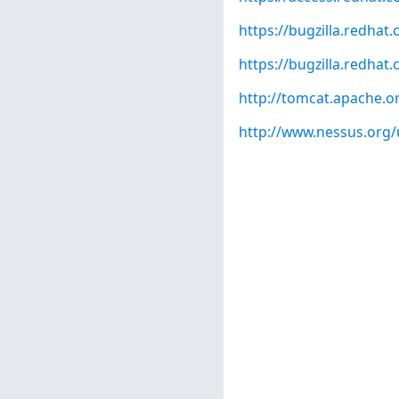
https://bugzilla.redha
https://bugzilla.redha
http://tomcat.apache.or
http://www.nessus.org