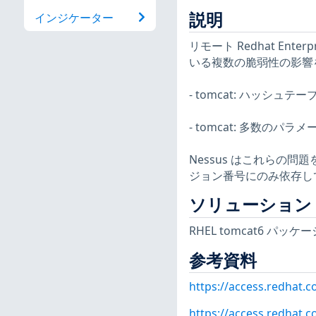
説明
インジケーター
リモート Redhat Enter
いる複数の脆弱性の影響
- tomcat: ハッシュテーブル
- tomcat: 多数のパラメータ
Nessus はこれらの
ジョン番号にのみ依存し
ソリューション
RHEL tomcat6 パ
参考資料
https://access.redhat.
https://access.redhat.