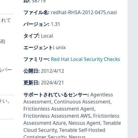
ID
:
58719
ファイル名
:
redhat-RHSA-2012-0475.nasl
載されて
バージョン
:
1.31
タイプ
:
Local
8)
エージェント
:
unix
ファミリー
:
Red Hat Local Security Checks
るバー
公開日
:
2012/4/12
更新日
:
2024/4/21
サポートされているセンサー
:
Agentless
ださい。
Assessment
,
Continuous Assessment
,
Frictionless Assessment Agent
,
Frictionless Assessment AWS
,
Frictionless
Assessment Azure
,
Nessus Agent
,
Tenable
Cloud Security
,
Tenable Self-Hosted
Container Security
,
Nessus