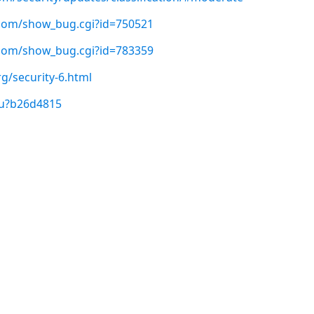
t.com/show_bug.cgi?id=750521
t.com/show_bug.cgi?id=783359
g/security-6.html
/u?b26d4815