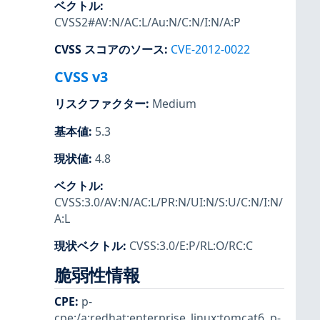
ベクトル
:
CVSS2#AV:N/AC:L/Au:N/C:N/I:N/A:P
CVSS スコアのソース
:
CVE-2012-0022
CVSS v3
リスクファクター
:
Medium
基本値
:
5.3
現状値
:
4.8
ベクトル
:
CVSS:3.0/AV:N/AC:L/PR:N/UI:N/S:U/C:N/I:N/
A:L
現状ベクトル
:
CVSS:3.0/E:P/RL:O/RC:C
脆弱性情報
CPE
:
p-
cpe:/a:redhat:enterprise_linux:tomcat6
,
p-