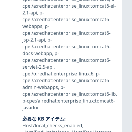
cpe:/a:redhat:enterprise_linux:tomcat6-el-
2.1-api
,
p-
cpe:/a:redhat:enterprise_linux:tomcat6-
webapps
,
p-
cpe:/a:redhat:enterprise_linux:tomcat6-
jsp-2.1-api
,
p-
cpe:/a:redhat:enterprise_linux:tomcat6-
docs-webapp
,
p-
cpe:/a:redhat:enterprise_linux:tomcat6-
servlet-2.5-api
,
cpe:/o:redhat:enterprise_linux:6
,
p-
cpe:/a:redhat:enterprise_linux:tomcat6-
admin-webapps
,
p-
cpe:/a:redhat:enterprise_linux:tomcat6-lib
,
p-cpe:/a:redhat:enterprise_linux:tomcat6-
javadoc
必要な KB アイテム
:
Host/local_checks_enabled
,