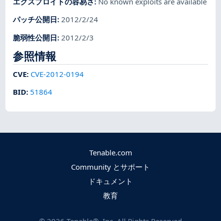
エクスプロイトの容易さ
:
No known exploits are available
パッチ公開日
:
2012/2/24
脆弱性公開日
:
2012/2/3
参照情報
CVE
:
CVE-2012-0194
BID
:
51864
Tenable.com
Community とサポート
ドキュメント
教育